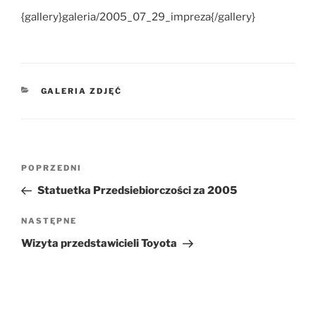
{gallery}galeria/2005_07_29_impreza{/gallery}
KATEGORIE
GALERIA ZDJĘĆ
Nawigacja
POPRZEDNI
Poprzedni
wpisu
wpis
Statuetka Przedsiebiorczości za 2005
NASTĘPNE
Następny
wpis
Wizyta przedstawicieli Toyota