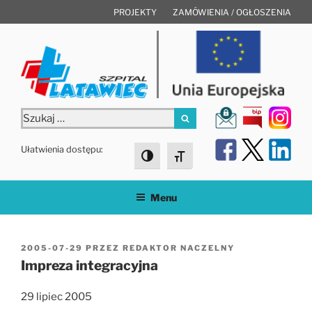
Przejdź
PROJEKTY
ZAMÓWIENIA / OGŁOSZENIA
do
treści
Szukaj:
Szukaj
Ułatwienia dostępu:
Toggle High Contrast
Toggle Font size
Menu
OPUBLIKOWANE
2005-07-29
PRZEZ
REDAKTOR NACZELNY
W
Impreza integracyjna
29 lipiec 2005