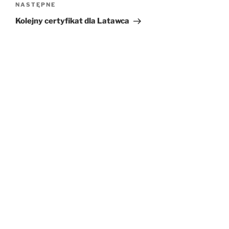
NASTĘPNE
Następny
wpis
Kolejny certyfikat dla Latawca