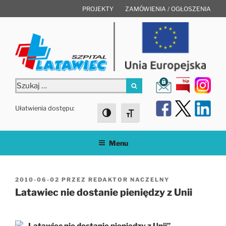
Przejdź
PROJEKTY
ZAMÓWIENIA / OGŁOSZENIA
do
treści
Szukaj:
Szukaj
Ułatwienia dostępu:
Toggle High Contrast
Toggle Font size
Menu
OPUBLIKOWANE
2010-06-02
PRZEZ
REDAKTOR NACZELNY
W
Latawiec nie dostanie pieniędzy z Unii