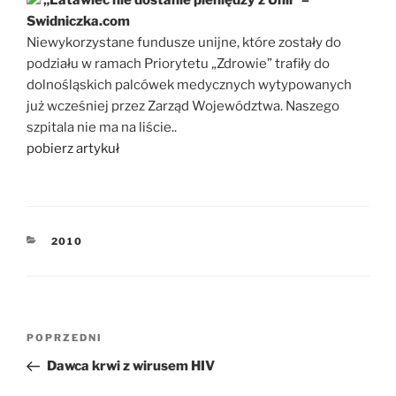
„Latawiec nie dostanie pieniędzy z Unii” –
Swidniczka.com
Niewykorzystane fundusze unijne, które zostały do
podziału w ramach Priorytetu „Zdrowie” trafiły do
dolnośląskich palcówek medycznych wytypowanych
już wcześniej przez Zarząd Województwa. Naszego
szpitala nie ma na liście..
pobierz artykuł
KATEGORIE
2010
Nawigacja
POPRZEDNI
Poprzedni
wpisu
wpis
Dawca krwi z wirusem HIV