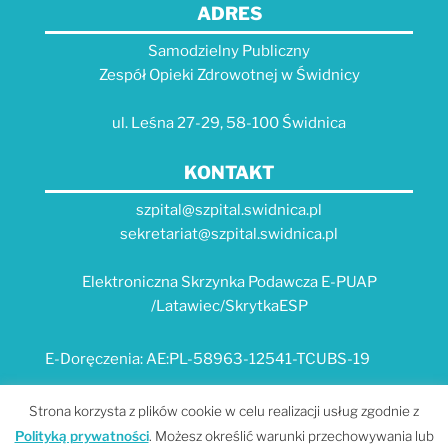
ADRES
Samodzielny Publiczny
Zespół Opieki Zdrowotnej w Świdnicy
ul. Leśna 27-29, 58-100 Świdnica
KONTAKT
szpital@szpital.swidnica.pl
sekretariat@szpital.swidnica.pl
Elektroniczna Skrzynka Podawcza E-PUAP
/Latawiec/SkrytkaESP
E-Doręczenia: AE:PL-58963-12541-TCUBS-19
E-USŁUGI
Strona korzysta z plików cookie w celu realizacji usług zgodnie z
Polityką prywatności
. Możesz określić warunki przechowywania lub
Platforma e-usług Szpitala "Latawiec" --- MPI