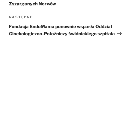
Zszarganych Nerwów
NASTĘPNE
Następny
wpis
Fundacja EndoMama ponownie wsparła Oddział
Ginekologiczno-Położniczy świdnickiego szpitala