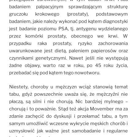
badaniem palpacyjnym sprawdzającym strukturę
gruczołu krokowego (prostaty), podstawowym
badaniem, jakie należy wykonać pod kątem diagnostyki
jest badanie poziomu PSA, tj. antygenu wydzielanego
przez komórki prostaty, obecnego we krwi. W
przypadku raka prostaty, ryzyko zachorowania
uwarunkowane jest dietą, paleniem papierosów oraz
czynnikami genetycznymi. Nawet jeśli nie występują
żadne objawy, warto raz w roku, po 45 roku życia,
przebadać się pod kątem tego nowotworu.
Niestety, choroby u mężczyzn wciąż stanowią temat
tabu, gdyż powszechnie uważa się, że mężczyźni nie
płaczą, są silni i nie chorują. Nic bardziej mylnego –
chorują i to poważnie. Stąd też a
kcja Movember ma za
zdanie zachęcić do dyskusji i przełamać tabu, a tym
samym umożliwić wczesne wykrycie męskich chorób i
uzmysłowić jak ważne jest samobadanie i regularne