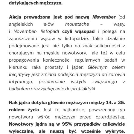
dotykających mężczyzn.
Akcja prowadzona jest pod nazwą
Movember
(od
angielskich słów
moustache –
wąsy,
i
November- listopad
)
czyli
wąsopad
i polega na
zapuszczeniu wąsów w listopadzie. Takie działanie
podejmowane jest nie tylko na znak solidarności z
chorującym na męskie nowotwory, ale też w celu
propagowania konieczności regularnych badań w
kierunku raka prostaty i jąder.
Głównym celem
inicjatywy jest zmiana podejścia mężczyzn do zdrowia
intymnego, przełamanie wstydu związanego z
badaniem oraz zachęcanie do profilaktyki.
Rak jądra dotyka głównie mężczyzn między
14. a 35.
rokiem życia
. Jest to najbardziej powszechny typ
nowotworu wśród mężczyzn przed czterdziestką.
Nowotwory jądra są w 95% przypadków całkowicie
wyleczalne, ale muszą być wcześnie wykryte.