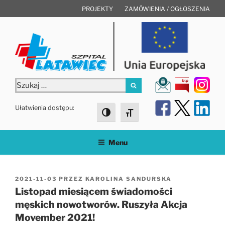
Przejdź
PROJEKTY
ZAMÓWIENIA / OGŁOSZENIA
do
treści
Szukaj:
Szukaj
Ułatwienia dostępu:
Toggle High Contrast
Toggle Font size
Menu
OPUBLIKOWANE
2021-11-03
PRZEZ
KAROLINA SANDURSKA
W
Listopad miesiącem świadomości
męskich nowotworów. Ruszyła Akcja
Movember 2021!