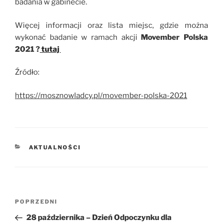
badania w gabinecie.
Więcej informacji oraz lista miejsc, gdzie można
wykonać badanie w ramach akcji
Movember Polska
2021 ?
tutaj
Źródło:
https://mosznowladcy.pl/movember-polska-2021
KATEGORIE
AKTUALNOŚCI
Nawigacja
POPRZEDNI
Poprzedni
wpisu
wpis
28 października – Dzień Odpoczynku dla