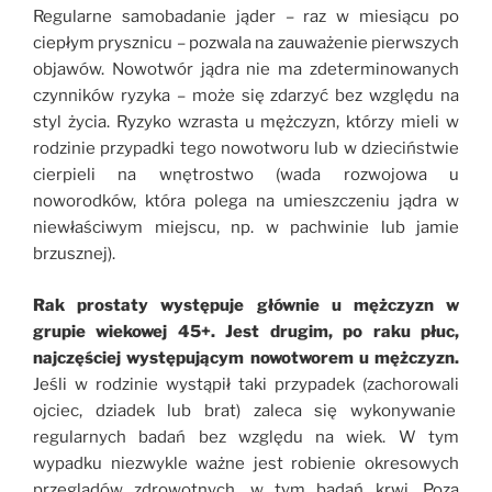
Regularne samobadanie jąder – raz w miesiącu po
ciepłym prysznicu – pozwala na zauważenie pierwszych
objawów. Nowotwór jądra nie ma zdeterminowanych
czynników ryzyka – może się zdarzyć bez względu na
styl życia. Ryzyko wzrasta u mężczyzn, którzy mieli w
rodzinie przypadki tego nowotworu lub w dzieciństwie
cierpieli na wnętrostwo (wada rozwojowa u
noworodków, która polega na umieszczeniu jądra w
niewłaściwym miejscu, np. w pachwinie lub jamie
brzusznej).
Rak prostaty występuje głównie u mężczyzn w
grupie wiekowej
45+.
Jest drugim, po raku płuc,
najczęściej występującym nowotworem u mężczyzn.
Jeśli w rodzinie wystąpił taki przypadek (zachorowali
ojciec, dziadek lub brat) zaleca się wykonywanie
regularnych badań bez względu na wiek. W tym
wypadku niezwykle ważne jest robienie okresowych
przeglądów zdrowotnych, w tym badań krwi. Poza