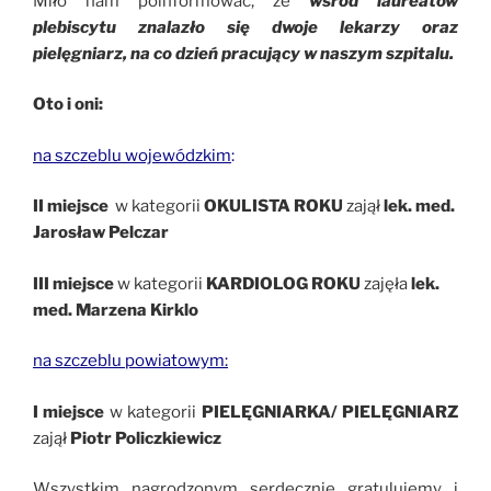
Miło nam poinformować, że
wśród laureatów
plebiscytu znalazło się dwoje lekarzy oraz
pielęgniarz, na co dzień pracujący w naszym szpitalu.
Oto i oni:
na szczeblu wojewódzkim
:
II miejsce
w kategorii
OKULISTA ROKU
zajął
lek. med.
Jarosław Pelczar
III miejsce
w kategorii
KARDIOLOG ROKU
zajęła
lek.
med. Marzena Kirklo
na szczeblu powiatowym:
I miejsce
w kategorii
PIELĘGNIARKA/ PIELĘGNIARZ
zajął
Piotr Policzkiewicz
Wszystkim nagrodzonym serdecznie gratulujemy i