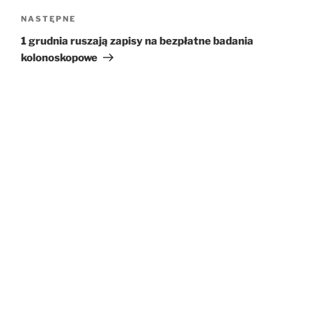
NASTĘPNE
Następny
wpis
1 grudnia ruszają zapisy na bezpłatne badania
kolonoskopowe