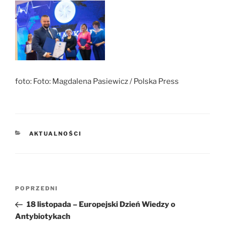
foto:
Foto: Magdalena Pasiewicz / Polska Press
KATEGORIE
AKTUALNOŚCI
Nawigacja
POPRZEDNI
Poprzedni
wpisu
wpis
18 listopada – Europejski Dzień Wiedzy o
Antybiotykach