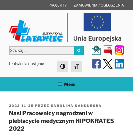
Przejdź
PROJEKTY
ZAMÓWIENIA / OGŁOSZENIA
do
treści
Szukaj:
Szukaj
Ułatwienia dostępu:
Toggle High Contrast
Toggle Font size
Menu
OPUBLIKOWANE
2022-11-25
PRZEZ
KAROLINA SANDURSKA
W
Nasi Pracownicy nagrodzeni w
plebiscycie medycznym HIPOKRATES
2022