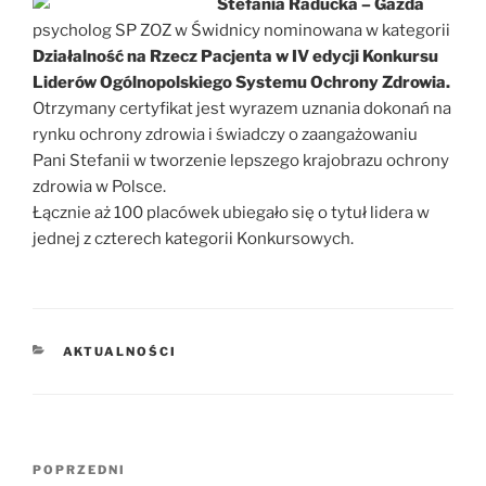
Stefania Raducka – Gazda
psycholog SP ZOZ w Świdnicy nominowana w kategorii
Działalność na Rzecz Pacjenta w IV edycji Konkursu
Liderów Ogólnopolskiego Systemu Ochrony Zdrowia.
Otrzymany certyfikat jest wyrazem uznania dokonań na
rynku ochrony zdrowia i świadczy o zaangażowaniu
Pani Stefanii w tworzenie lepszego krajobrazu ochrony
zdrowia w Polsce.
Łącznie aż 100 placówek ubiegało się o tytuł lidera w
jednej z czterech kategorii Konkursowych.
KATEGORIE
AKTUALNOŚCI
Nawigacja
POPRZEDNI
Poprzedni
wpisu