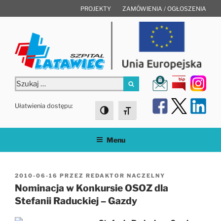
Przejdź
PROJEKTY
ZAMÓWIENIA / OGŁOSZENIA
do
treści
Szukaj:
Szukaj
Ułatwienia dostępu:
Toggle High Contrast
Toggle Font size
Menu
OPUBLIKOWANE
2010-06-16
PRZEZ
REDAKTOR NACZELNY
W
Nominacja w Konkursie OSOZ dla
Stefanii Raduckiej – Gazdy