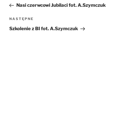
wpis
Nasi czerwcowi Jubilaci fot. A.Szymczuk
NASTĘPNE
Następny
wpis
Szkolenie z BI fot. A.Szymczuk