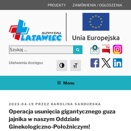
Przejdź
PROJEKTY
ZAMÓWIENIA / OGŁOSZENIA
do
treści
Szukaj:
Szukaj
Ułatwienia dostępu:
Toggle High Contrast
Toggle Font size
Menu
OPUBLIKOWANE
2023-04-19
PRZEZ
KAROLINA SANDURSKA
W
Operacja usunięcia gigantycznego guza
jajnika w naszym Oddziale
Ginekologiczno-Położniczym!