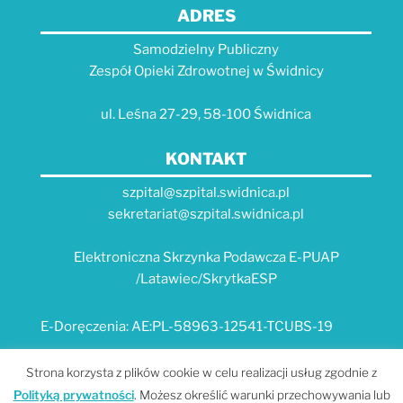
ADRES
Samodzielny Publiczny
Zespół Opieki Zdrowotnej w Świdnicy
ul. Leśna 27-29, 58-100 Świdnica
KONTAKT
szpital@szpital.swidnica.pl
sekretariat@szpital.swidnica.pl
Elektroniczna Skrzynka Podawcza E-PUAP
/Latawiec/SkrytkaESP
E-Doręczenia: AE:PL-58963-12541-TCUBS-19
E-USŁUGI
Strona korzysta z plików cookie w celu realizacji usług zgodnie z
Polityką prywatności
. Możesz określić warunki przechowywania lub
Platforma e-usług Szpitala "Latawiec" --- MPI