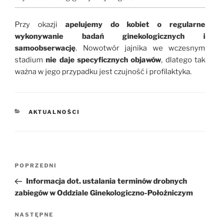
Przy okazji
apelujemy do kobiet o regularne
wykonywanie badań ginekologicznych i
samoobserwację
. Nowotwór jajnika we wczesnym
stadium
nie daje specyficznych objawów
, dlatego tak
ważna w jego przypadku jest czujność i profilaktyka.
KATEGORIE
AKTUALNOŚCI
Nawigacja
POPRZEDNI
Poprzedni
wpisu
wpis
Informacja dot. ustalania terminów drobnych
zabiegów w Oddziale Ginekologiczno-Położniczym
NASTĘPNE
Następny