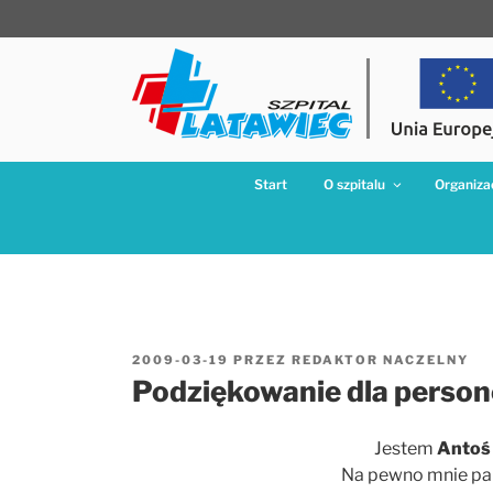
Przejdź
do
treści
Start
O szpitalu
Organizac
OPUBLIKOWANE
2009-03-19
PRZEZ
REDAKTOR NACZELNY
W
Podziękowanie dla person
Jestem
Antoś
Na pewno mnie pam