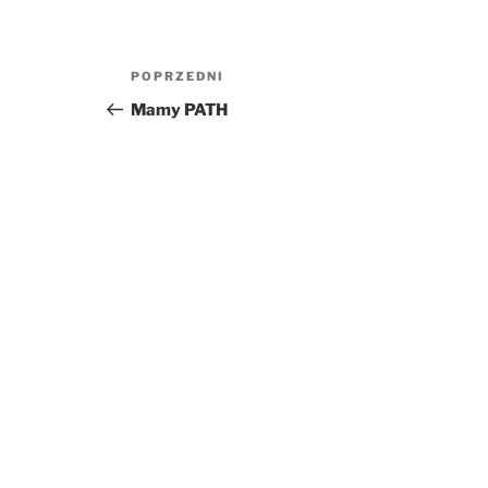
Nawigacja
POPRZEDNI
Poprzedni
wpisu
wpis
Mamy PATH