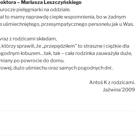
oktora – Mariusza Leszczyńskiego
eurocze pielęgniarki na oddziale.
ital to mamy naprawdę ciepłe wspomnienia, bo w żadnym
sze uśmiechniętego, przesympatycznego personelu jak u Was.
raz z rodzicami składam,
órzy sprawili, że „przepędziłem” to straszne i ciężkie dla
pogodnym łobuzem…tak, tak – cała rodzinka zauważyła duże,
miany po powrocie do domu.
dowej, dużo uśmiechu oraz samych pogodnych dni .
Antoś K z rodzicami.
Jaźwina’2009