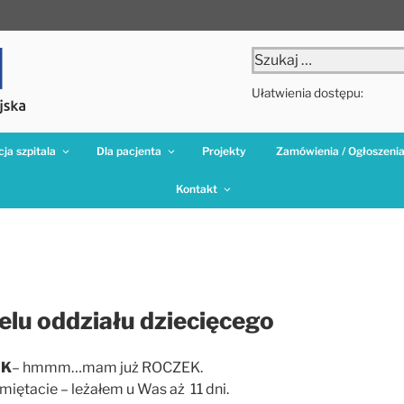
Szukaj:
Ułatwienia dostępu:
ja szpitala
Dla pacjenta
Projekty
Zamówienia / Ogłoszeni
Kontakt
elu oddziału dziecięcego
 K
– hmmm…mam już ROCZEK.
iętacie – leżałem u Was aż 11 dni.