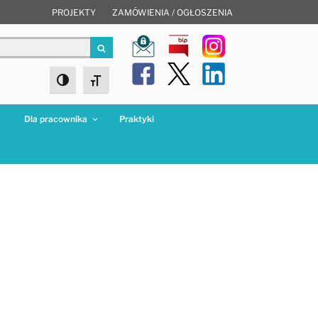
PROJEKTY
ZAMÓWIENIA / OGŁOSZENIA
Szukaj
Toggle High Contrast
Toggle Font size
a
Dla pracownika
Praktyki