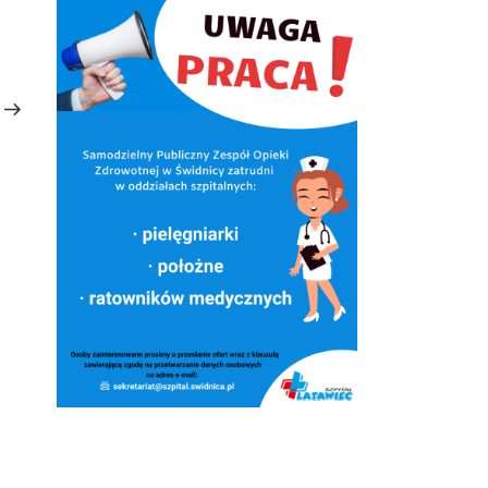
Następny
wpis