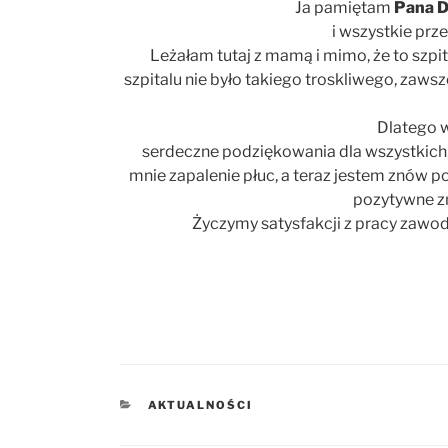
Ja pamiętam
Pana D
i wszystkie prz
Leżałam tutaj z mamą i mimo, że to szp
szpitalu nie było takiego troskliwego, zaw
Dlatego w
serdeczne podziękowania dla wszystkich, kt
mnie zapalenie płuc, a teraz jestem znów 
pozytywne z
Życzymy satysfakcji z pracy zawo
KATEGORIE
AKTUALNOŚCI