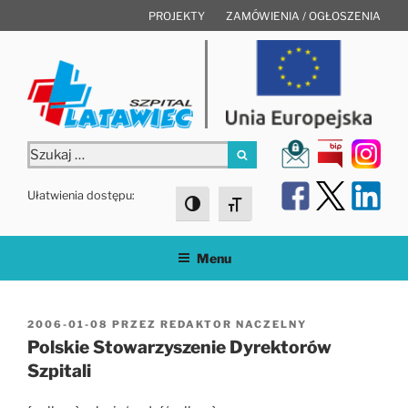
Przejdź
PROJEKTY
ZAMÓWIENIA / OGŁOSZENIA
do
treści
Szukaj:
Szukaj
Ułatwienia dostępu:
Toggle High Contrast
Toggle Font size
Menu
OPUBLIKOWANE
2006-01-08
PRZEZ
REDAKTOR NACZELNY
W
Polskie Stowarzyszenie Dyrektorów
Szpitali