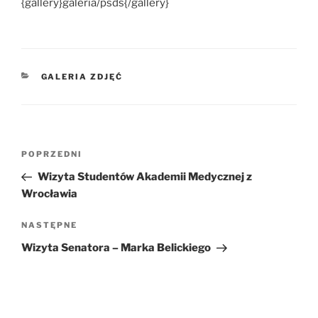
{gallery}galeria/psds{/gallery}
KATEGORIE
GALERIA ZDJĘĆ
Nawigacja
POPRZEDNI
Poprzedni
wpisu
wpis
Wizyta Studentów Akademii Medycznej z
Wrocławia
NASTĘPNE
Następny
wpis
Wizyta Senatora – Marka Belickiego