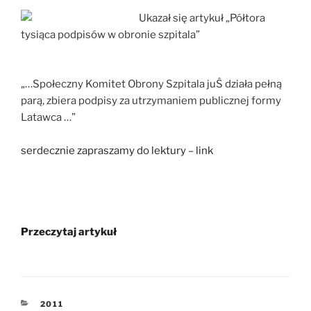
Ukazał się artykuł „Półtora
tysiąca podpisów w obronie szpitala”
„…Społeczny Komitet Obrony Szpitala juŜ działa pełną
parą, zbiera podpisy za utrzymaniem publicznej formy
Latawca …”
serdecznie zapraszamy do lektury – link
Przeczytaj artykuł
KATEGORIE
2011