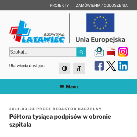
Przejdź
PROJEKTY
ZAMÓWIENIA / OGŁOSZENIA
do
treści
Szukaj:
Szukaj
Ułatwienia dostępu:
Toggle High Contrast
Toggle Font size
Menu
OPUBLIKOWANE
2011-03-24
PRZEZ
REDAKTOR NACZELNY
W
Półtora tysiąca podpisów w obronie
szpitala