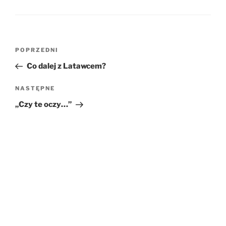
Nawigacja
POPRZEDNI
Poprzedni
wpisu
wpis
Co dalej z Latawcem?
NASTĘPNE
Następny
wpis
„Czy te oczy…”