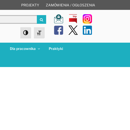
PROJEKTY
ZAMÓWIENIA / OGŁOSZENIA
Szukaj
Toggle High Contrast
Toggle Font size
a
Dla pracownika
Praktyki