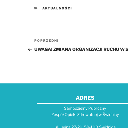
KATEGORIE
AKTUALNOŚCI
Nawigacja
POPRZEDNI
Poprzedni
wpisu
wpis
UWAGA! ZMIANA ORGANIZACJI RUCHU W 
ADRES
Samodzielny Publiczny
Zespół Opieki Zdrowotnej w Świdnicy
ul. Leśna 27-29, 58-100 Świdnica