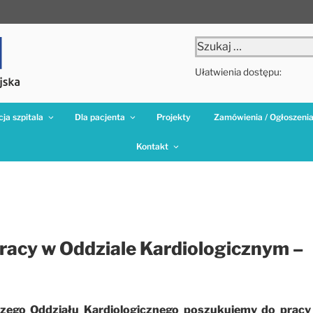
Szukaj:
Ułatwienia dostępu:
ja szpitala
Dla pacjenta
Projekty
Zamówienia / Ogłoszeni
Kontakt
racy w Oddziale Kardiologicznym –
ego Oddziału Kardiologicznego poszukujemy do pracy