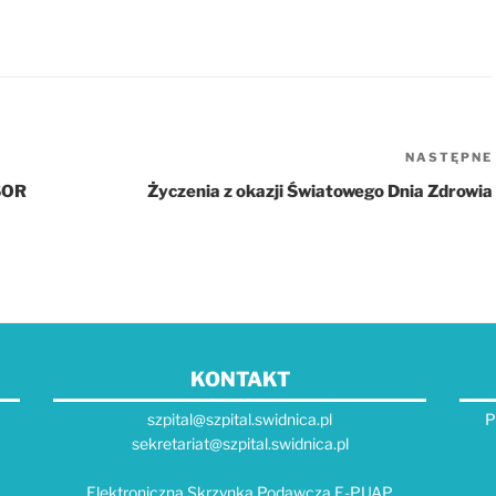
NASTĘPNE
SOR
Życzenia z okazji Światowego Dnia Zdrowia
KONTAKT
szpital@szpital.swidnica.pl
P
sekretariat@szpital.swidnica.pl
Elektroniczna Skrzynka Podawcza E-PUAP