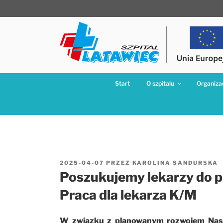
Przejdź
do
treści
Start
O szpitalu
Organizac
OPUBLIKOWANE
2025-04-07
PRZEZ
KAROLINA SANDURSKA
W
Poszukujemy lekarzy do p
Praca dla lekarza K/M
W związku z planowanym rozwojem Nasz