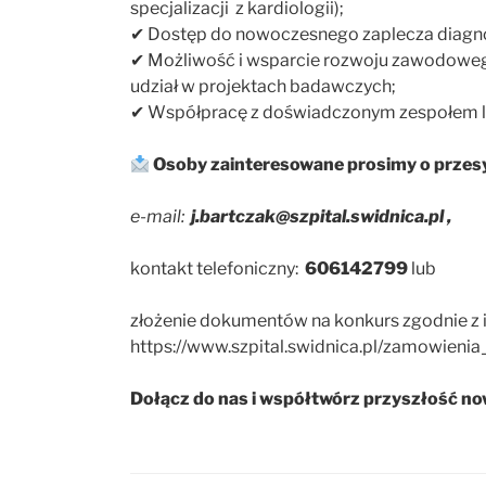
specjalizacji z kardiologii);
✔ Dostęp do nowoczesnego zaplecza diagno
✔ Możliwość i wsparcie rozwoju zawodoweg
udział w projektach badawczych;
✔ Współpracę z doświadczonym zespołem lek
Osoby zainteresowane prosimy o przesy
e-mail:
j.bartczak@szpital.swidnica.pl ,
kontakt telefoniczny:
606142799
lub
złożenie dokumentów na konkurs zgodnie z in
https://www.szpital.swidnica.pl/zamowieni
Dołącz do nas i współtwórz przyszłość no