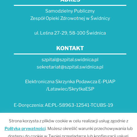
Samodzielny Publiczny
Zespół Opieki Zdrowotnej w Świdnicy
ul. Leśna 27-29, 58-100 Świdnica
KONTAKT
szpital@szpital.swidnica.pl
sekretariat@szpital.swidnica.pl
Elektroniczna Skrzynka Podawcza E-PUAP
/Latawiec/SkrytkaESP
E-Doręczenia: AE:PL-58963-12541-TCUBS-19
E-USŁUGI
Strona korzysta z plików cookie w celu realizacji usług zgodnie z
Polityką prywatności
. Możesz określić warunki przechowywania lub
Platforma e-usług Szpitala "Latawiec" --- MPI
dostępu do cookie w Twojej przeglądarce lub konfiguracji usługi.