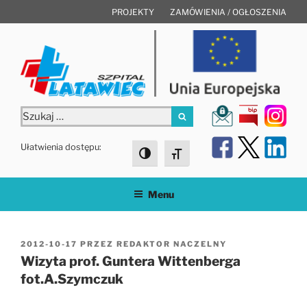
Przejdź
PROJEKTY
ZAMÓWIENIA / OGŁOSZENIA
do
treści
Szukaj:
Szukaj
Ułatwienia dostępu:
Toggle High Contrast
Toggle Font size
Menu
OPUBLIKOWANE
2012-10-17
PRZEZ
REDAKTOR NACZELNY
W
Wizyta prof. Guntera Wittenberga
fot.A.Szymczuk