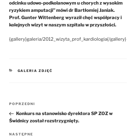
odcinku udowo-podkolanowym u chorych z wysokim
ryzykiem amputacji” mówi dr Bartłomiej Janiak.
Prof. Gunter Wittenberg wyraził chęć współpracy i
kolejnych wizyt w naszym szpitalu w przyszłości.
{gallery}galeria/2012_wizyta_prof_kardiologia{/gallery}
KATEGORIE
GALERIA ZDJĘĆ
Nawigacja
POPRZEDNI
Poprzedni
wpisu
wpis
Konkurs na stanowisko dyrektora SP ZOZ w
Świdnicy został rozstrzygnięty.
NASTĘPNE
Następny