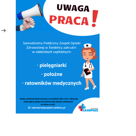
Następny
wpis