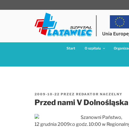
Przejdź
do
treści
Start
O szpitalu
Organizac
OPUBLIKOWANE
2009-10-22
PRZEZ
REDAKTOR NACZELNY
W
Przed nami V Dolnośląska
Szanowni Państwo,
12 grudnia 2009r.o godz. 10:00 w Regionaln