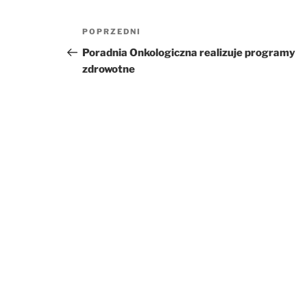
Nawigacja
POPRZEDNI
Poprzedni
wpisu
wpis
Poradnia Onkologiczna realizuje programy
zdrowotne