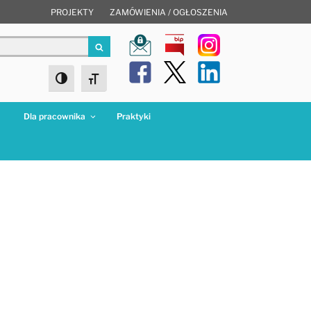
PROJEKTY
ZAMÓWIENIA / OGŁOSZENIA
Szukaj
Toggle High Contrast
Toggle Font size
a
Dla pracownika
Praktyki