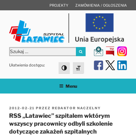
Przejdź
PROJEKTY
ZAMÓWIENIA / OGŁOSZENIA
do
treści
Szukaj:
Szukaj
Ułatwienia dostępu:
Toggle High Contrast
Toggle Font size
Menu
OPUBLIKOWANE
2012-02-21
PRZEZ
REDAKTOR NACZELNY
W
RSS „Latawiec” szpitalem wktórym
wszyscy pracownicy odbyli szkolenie
dotyczące zakażeń szpitalnych