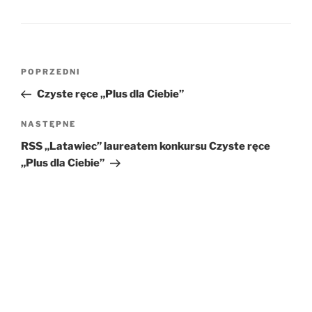
Nawigacja
POPRZEDNI
Poprzedni
wpisu
wpis
Czyste ręce „Plus dla Ciebie”
NASTĘPNE
Następny
wpis
RSS „Latawiec” laureatem konkursu Czyste ręce
„Plus dla Ciebie”