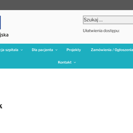
Szukaj:
Ułatwienia dostępu:
ja szpitala
Dla pacjenta
Projekty
Zamówienia / Ogłoszeni
Kontakt
k