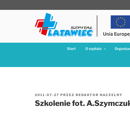
Przejdź
do
treści
Start
O szpitalu
Organizac
OPUBLIKOWANE
2011-07-27
PRZEZ
REDAKTOR NACZELNY
W
Szkolenie fot. A.Szymczu