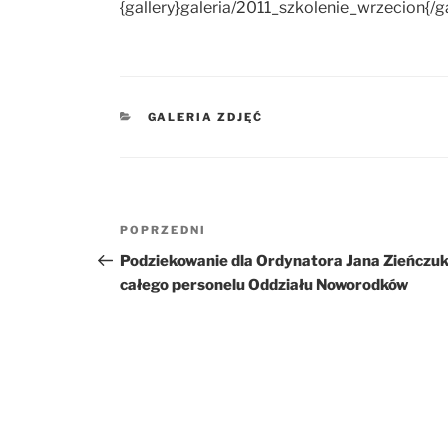
{gallery}galeria/2011_szkolenie_wrzecion{/ga
KATEGORIE
GALERIA ZDJĘĆ
Nawigacja
POPRZEDNI
Poprzedni
wpisu
wpis
Podziekowanie dla Ordynatora Jana Zieńczuk
całego personelu Oddziału Noworodków