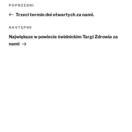
Nawigacja
POPRZEDNI
Poprzedni
wpisu
wpis
Trzeci termin dni otwartych za nami.
NASTĘPNE
Następny
wpis
Największe w powiecie świdnickim Targi Zdrowia za
nami