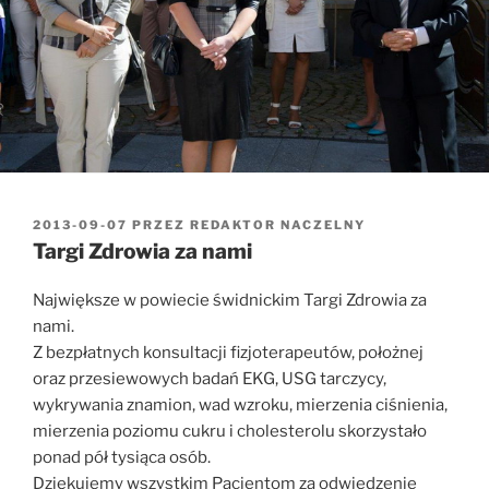
OPUBLIKOWANE
2013-09-07
PRZEZ
REDAKTOR NACZELNY
W
Targi Zdrowia za nami
Największe w powiecie świdnickim Targi Zdrowia za
nami.
Z bezpłatnych konsultacji fizjoterapeutów, położnej
oraz przesiewowych badań EKG, USG tarczycy,
wykrywania znamion, wad wzroku, mierzenia ciśnienia,
mierzenia poziomu cukru i cholesterolu skorzystało
ponad pół tysiąca osób.
Dziękujemy wszystkim Pacjentom za odwiedzenie