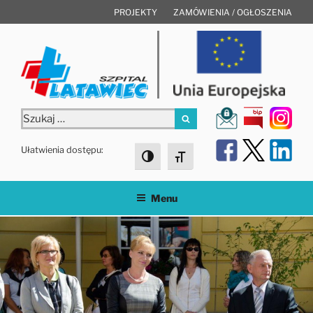
Przejdź
PROJEKTY
ZAMÓWIENIA / OGŁOSZENIA
do
treści
Szukaj:
Szukaj
Ułatwienia dostępu:
Toggle High Contrast
Toggle Font size
Menu