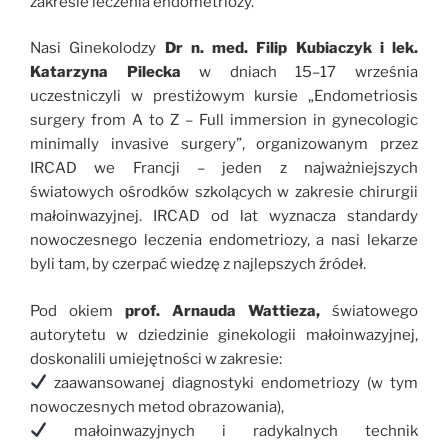
zakresie leczenia endometriozy.
Nasi Ginekolodzy
Dr n. med. Filip Kubiaczyk i lek.
Katarzyna Pilecka
w dniach 15–17 września
uczestniczyli w prestiżowym kursie „Endometriosis
surgery from A to Z – Full immersion in gynecologic
minimally invasive surgery”, organizowanym przez
IRCAD we Francji – jeden z najważniejszych
światowych ośrodków szkolących w zakresie chirurgii
małoinwazyjnej. IRCAD od lat wyznacza standardy
nowoczesnego leczenia endometriozy, a nasi lekarze
byli tam, by czerpać wiedzę z najlepszych źródeł.
Pod okiem
prof. Arnauda Wattieza,
światowego
autorytetu w dziedzinie ginekologii małoinwazyjnej,
doskonalili umiejętności w zakresie:
zaawansowanej diagnostyki endometriozy (w tym
nowoczesnych metod obrazowania),
małoinwazyjnych i radykalnych technik