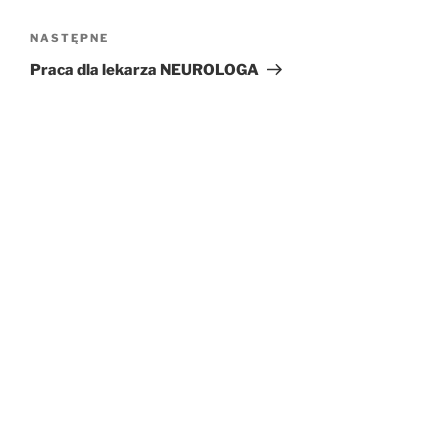
NASTĘPNE
Następny
wpis
Praca dla lekarza NEUROLOGA