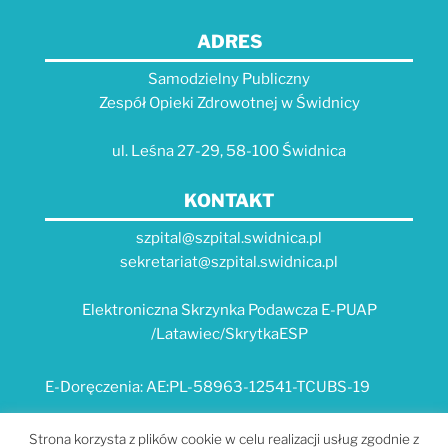
ADRES
Samodzielny Publiczny
Zespół Opieki Zdrowotnej w Świdnicy
ul. Leśna 27-29, 58-100 Świdnica
KONTAKT
szpital@szpital.swidnica.pl
sekretariat@szpital.swidnica.pl
Elektroniczna Skrzynka Podawcza E-PUAP
/Latawiec/SkrytkaESP
E-Doręczenia: AE:PL-58963-12541-TCUBS-19
E-USŁUGI
Strona korzysta z plików cookie w celu realizacji usług zgodnie z