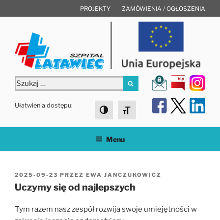
Przejdź
PROJEKTY
ZAMÓWIENIA / OGŁOSZENIA
do
treści
Szukaj:
Szukaj
Ułatwienia dostępu:
Toggle High Contrast
Toggle Font size
Menu
OPUBLIKOWANE
2025-09-23
PRZEZ
EWA JANCZUKOWICZ
W
Uczymy się od najlepszych
Tym razem nasz zespół rozwija swoje umiejętności w