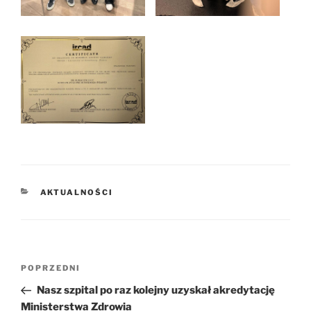
KATEGORIE
AKTUALNOŚCI
Nawigacja
POPRZEDNI
Poprzedni
wpisu
wpis
Nasz szpital po raz kolejny uzyskał akredytację
Ministerstwa Zdrowia