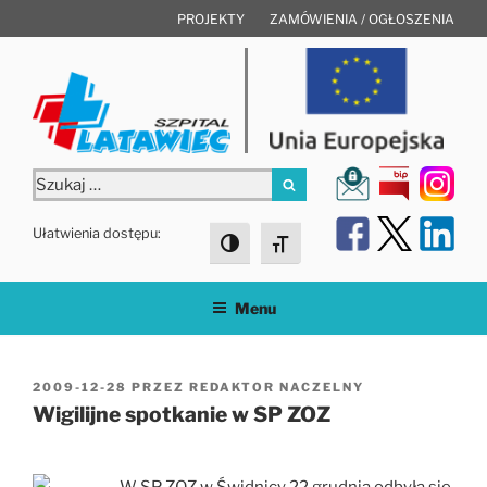
Przejdź
PROJEKTY
ZAMÓWIENIA / OGŁOSZENIA
do
treści
Szukaj:
Szukaj
Ułatwienia dostępu:
Toggle High Contrast
Toggle Font size
Menu
OPUBLIKOWANE
2009-12-28
PRZEZ
REDAKTOR NACZELNY
W
Wigilijne spotkanie w SP ZOZ