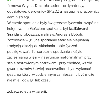
W SP ZOZ w Świdnicy 22 grudnia odbyła się
firmowa Wigilia. Do stołu zasiedli ordynatorzy,
oddziałowe, kierownicy SP ZOZ a następnie pracownicy
administracji.
W czasie spotkania były świąteczne życzenia i wspólne
kolędowanie. Gościem spotkania był
ks. Edward
Szajda
proboszcz parafii św. Andrzeja Boboli.
Zozowskie wigilijne spotkanie stało się niepisaną
tradycją, okazją do składania sobie życzeń i
podziękowań. To coroczne spotkanie służyło
zacieśnianiu więzi – na gruncie nieformalnym przy
stole zastawionym potrawami, przy choince, wśród
gwaru rozmów łatwiej pracownikom było wykonać
gest, na który w codziennym zamieszaniu być może
nie mieli odwagi lub czasu.
Zobacz zdjęcia w galerii.