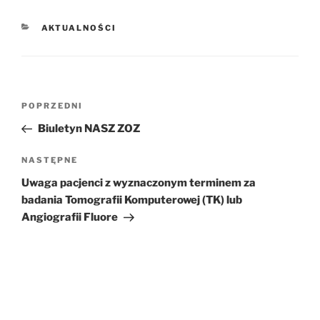
KATEGORIE
AKTUALNOŚCI
Nawigacja
POPRZEDNI
Poprzedni
wpisu
wpis
Biuletyn NASZ ZOZ
NASTĘPNE
Następny
wpis
Uwaga pacjenci z wyznaczonym terminem za
badania Tomografii Komputerowej (TK) lub
Angiografii Fluore