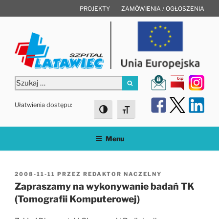
Przejdź
PROJEKTY
ZAMÓWIENIA / OGŁOSZENIA
do
treści
Szukaj:
Szukaj
Ułatwienia dostępu:
Toggle High Contrast
Toggle Font size
Menu
OPUBLIKOWANE
2008-11-11
PRZEZ
REDAKTOR NACZELNY
W
Zapraszamy na wykonywanie badań TK
(Tomografii Komputerowej)