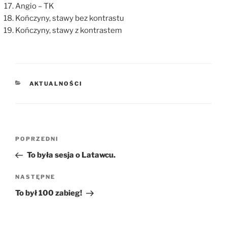
Angio – TK
Kończyny, stawy bez kontrastu
Kończyny, stawy z kontrastem
KATEGORIE
AKTUALNOŚCI
Nawigacja
POPRZEDNI
Poprzedni
wpisu
wpis
To była sesja o Latawcu.
NASTĘPNE
Następny
wpis
To był 100 zabieg!