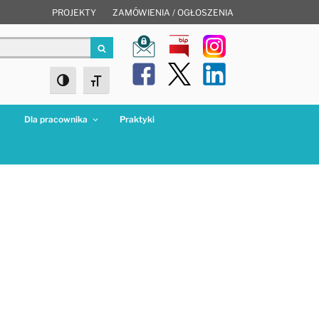
PROJEKTY
ZAMÓWIENIA / OGŁOSZENIA
Szukaj
Toggle High Contrast
Toggle Font size
a
Dla pracownika
Praktyki