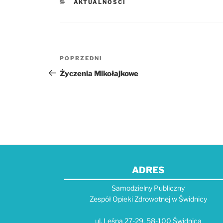
KATEGORIE
AKTUALNOŚCI
Nawigacja
POPRZEDNI
Poprzedni
wpisu
wpis
Życzenia Mikołajkowe
ADRES
Samodzielny Publiczny
Zespół Opieki Zdrowotnej w Świdnicy
ul. Leśna 27-29, 58-100 Świdnica