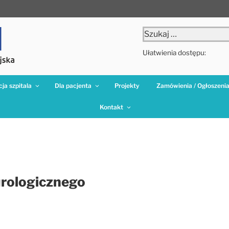
Szukaj:
Ułatwienia dostępu:
ja szpitala
Dla pacjenta
Projekty
Zamówienia / Ogłoszeni
Kontakt
urologicznego