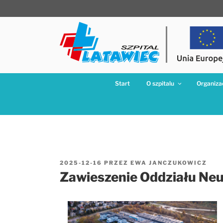
Przejdź
do
treści
Start
O szpitalu
Organizac
OPUBLIKOWANE
2025-12-16
PRZEZ
EWA JANCZUKOWICZ
W
Zawieszenie Oddziału Ne