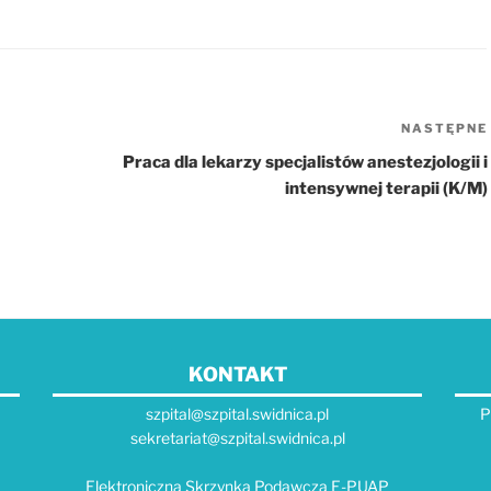
NASTĘPNE
Praca dla lekarzy specjalistów anestezjologii i
intensywnej terapii (K/M)
KONTAKT
szpital@szpital.swidnica.pl
P
sekretariat@szpital.swidnica.pl
Elektroniczna Skrzynka Podawcza E-PUAP