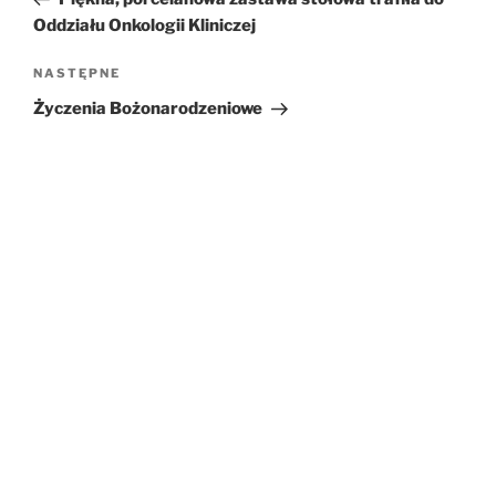
Oddziału Onkologii Kliniczej
NASTĘPNE
Następny
wpis
Życzenia Bożonarodzeniowe