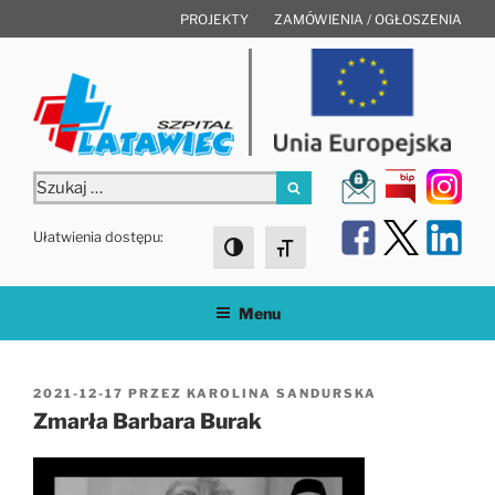
Przejdź
PROJEKTY
ZAMÓWIENIA / OGŁOSZENIA
do
treści
Szukaj:
Szukaj
Ułatwienia dostępu:
Toggle High Contrast
Toggle Font size
Menu
OPUBLIKOWANE
2021-12-17
PRZEZ
KAROLINA SANDURSKA
W
Zmarła Barbara Burak