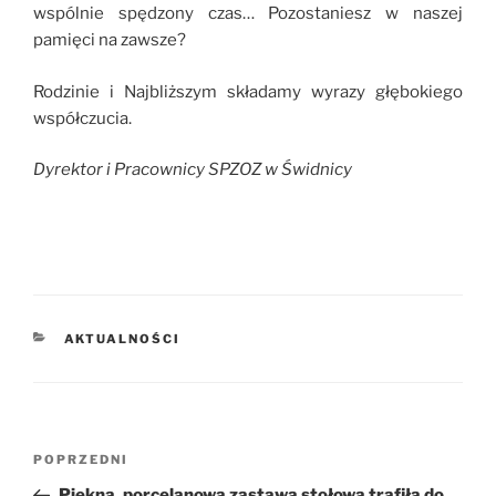
wspólnie spędzony czas… Pozostaniesz w naszej
pamięci na zawsze?
Rodzinie i Najbliższym składamy wyrazy głębokiego
współczucia.
Dyrektor i Pracownicy SPZOZ w Świdnicy
KATEGORIE
AKTUALNOŚCI
Nawigacja
POPRZEDNI
Poprzedni
wpisu
wpis
Piękna, porcelanowa zastawa stołowa trafiła do