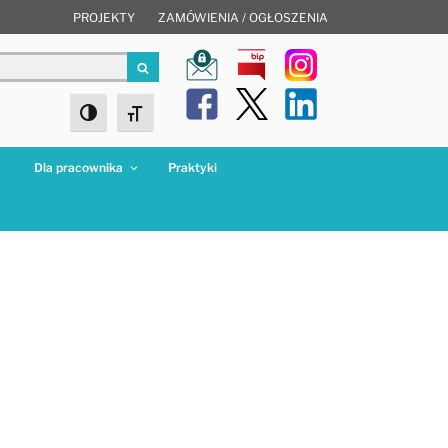
PROJEKTY
ZAMÓWIENIA / OGŁOSZENIA
Szukaj
Toggle High Contrast
Toggle Font size
a
Dla pracownika
Praktyki