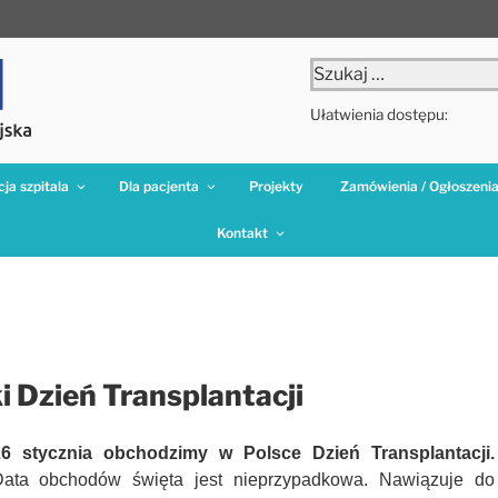
Szukaj:
Ułatwienia dostępu:
ja szpitala
Dla pacjenta
Projekty
Zamówienia / Ogłoszeni
Kontakt
i Dzień Transplantacji
6 stycznia
obchodzimy
w Polsce Dzień Transplantacji.
ata obchodów święta jest nieprzypadkowa. Nawiązuje do