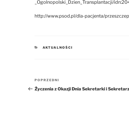
_Ogolnopolski_Dzien_Transplantacji/idn:20
http://www.psod.pl/dla-pacjenta/przeszcz
KATEGORIE
AKTUALNOŚCI
Nawigacja
POPRZEDNI
Poprzedni
wpisu
wpis
Życzenia z Okazji Dnia Sekretarki i Sekretar