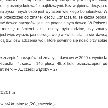
jlepiej przedyskutować z najbliższymi. Bez wątpienia decyzja
o
ia życia innych osób jest wyrazem wielkiego bohaterstwa.
W
a przeszczep od zmarłej osoby. Oznacza to, że każda osoba,
stać dawcą narządów, jest ich potencjalnym dawcą. W Polsce i
 rodzinę o śmierci takiej osoby, pyta rodzinę, czy zmarły
 jest więc wyrazić jasno swoją wolę w kwestii stania się dawcą
ą tzw. oświadczenia woli, które powinno się nosić przy sobie
zeszczepień narządów od zmarłych dawców w 2020 r. wyniosła
trzustki – 4, serca – 146, płuca -48. Z kolei przeszczepień od
: nerki – 31, części wątroby – 27.
_2020.html
owia/Aktualnosci/26_stycznia_-