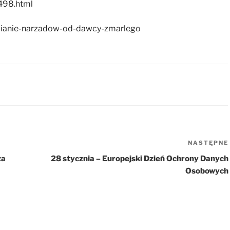
498.html
epianie-narzadow-od-dawcy-zmarlego
NASTĘPNE
za
28 stycznia – Europejski Dzień Ochrony Danych
Osobowych