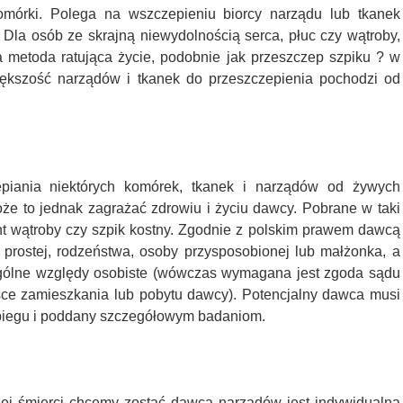
omórki. Polega na wszczepieniu biorcy narządu lub tkanek
Dla osób ze skrajną niewydolnością serca, płuc czy wątroby,
a metoda ratująca życie, podobnie jak przeszczep szpiku ? w
iększość narządów i tkanek do przeszczepienia pochodzi od
epiania niektórych komórek, tkanek i narządów od żywych
że to jednak zagrażać zdrowiu i życiu dawcy. Pobrane w taki
t wątroby czy szpik kostny. Zgodnie z polskim prawem dawcą
 prostej, rodzeństwa, osoby przysposobionej lub małżonka, a
czególne względy osobiste (wówczas wymagana jest zgoda sądu
ce zamieszkania lub pobytu dawcy). Potencjalny dawca musi
biegu i poddany szczegółowym badaniom.
nej śmierci chcemy zostać dawcą narządów jest indywidualną