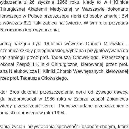
ydarzenia z 26 stycznia 1966 roku, kiedy to w I Klinice
Chirurgicznej Akademii Medycznej w Warszawie dokonano
ierwszego w Polsce przeszczepu nerki od osoby zmarłej. Był
o wówczas 621. taki zabieg na świecie. W tym roku przypada
5. rocznica
tego wydarzenia.
iorcą narządu była 18-letnia wówczas Danuta Milewska –
czennica szkoły pielęgniarskiej, wybrana i przygotowywana do
ego zabiegu przez prof. Tadeusza Orłowskiego. Przeszczepu
okonał Zespół I Kliniki Chirurgicznej kierowanej przez prof.
ana Nielubowicza i I Kliniki Chorób Wewnętrznych, kierowanej
rzez prof. Tadeusza Orłowskiego.
ktor Bros dokonał przeszczepienia nerki od żywego dawcy.
ądu przeprowadził w 1986 roku w Zabrzu zespół Zbigniewa
ię wtedy przeszczepić serce. Pierwsze udane przeszczepienie
tomiast u dorosłego w roku 1994.
ania życia i przywracania sprawności osobom chorym, które