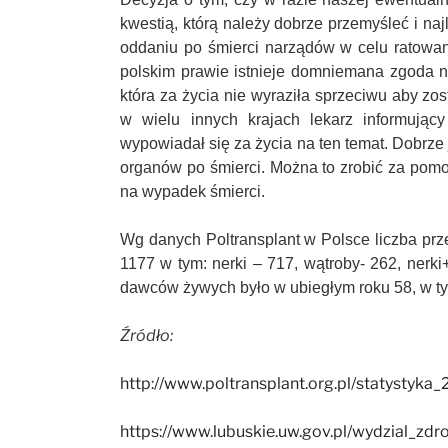
kwestią, którą należy dobrze przemyśleć i na
oddaniu po śmierci narządów w celu ratowan
polskim prawie istnieje domniemana zgoda n
która za życia nie wyraziła sprzeciwu aby zo
w wielu innych krajach lekarz informujący
wypowiadał się za życia na ten temat. Dobrze
organów po śmierci. Można to zrobić za pomoc
na wypadek śmierci.
Wg danych Poltransplant w Polsce liczba pr
1177 w tym: nerki – 717, wątroby- 262, nerki+
dawców żywych było w ubiegłym roku 58, w tym
Źródło:
http://www.poltransplant.org.pl/statystyka
https://www.lubuskie.uw.gov.pl/wydzial_zdr