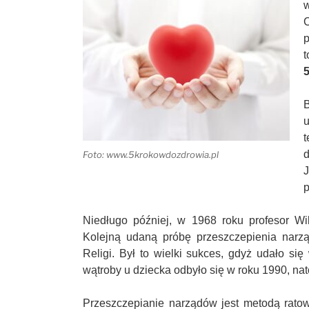
w
p
t
5
B
u
t
d
Foto: www.5krokowdozdrowia.pl
J
p
Niedługo później, w 1968 roku profesor Wi
Kolejną udaną próbę przeszczepienia narz
Religi. Był to wielki sukces, gdyż udało s
wątroby u dziecka odbyło się w roku 1990, na
Przeszczepianie narządów jest metodą ratow