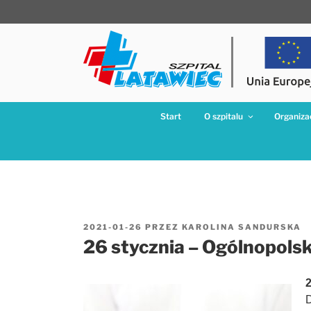
Przejdź
do
treści
Start
O szpitalu
Organizac
OPUBLIKOWANE
2021-01-26
PRZEZ
KAROLINA SANDURSKA
W
26 stycznia – Ogólnopolsk
2
D