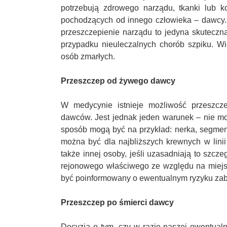
potrzebują zdrowego narządu, tkanki lub k
pochodzących od innego człowieka – dawcy. 
przeszczepienie narządu to jedyna skuteczn
przypadku nieuleczalnych chorób szpiku. W
osób zmarłych.
Przeszczep od żywego dawcy
W medycynie istnieje możliwość przeszcz
dawców. Jest jednak jeden warunek – nie mo
sposób mogą być na przykład: nerka, segmen
można być dla najbliższych krewnych w linii
także innej osoby, jeśli uzasadniają to sz
rejonowego właściwego ze względu na miejs
być poinformowany o ewentualnym ryzyku za
Przeszczep po śmierci dawcy
Decyzja o tym, czy w razie naszej ewentual