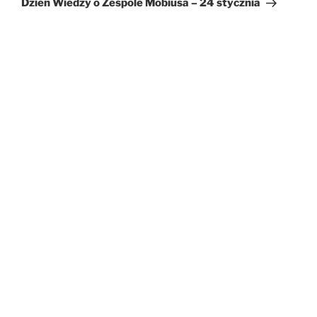
Dzień Wiedzy o Zespole Möbiusa – 24 stycznia