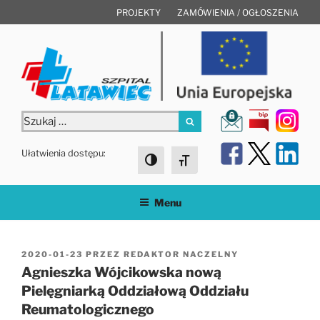
Przejdź
PROJEKTY
ZAMÓWIENIA / OGŁOSZENIA
do
treści
Szukaj:
Szukaj
Ułatwienia dostępu:
Toggle High Contrast
Toggle Font size
Menu
OPUBLIKOWANE
2020-01-23
PRZEZ
REDAKTOR NACZELNY
W
Agnieszka Wójcikowska nową
Pielęgniarką Oddziałową Oddziału
Reumatologicznego