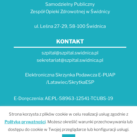
Samodzielny Publiczny
Zespół Opieki Zdrowotnej w Świdnicy
ul. Leśna 27-29, 58-100 Świdnica
KONTAKT
szpital@szpital.swidnica.pl
sekretariat@szpital.swidnica.pl
Elektroniczna Skrzynka Podawcza E-PUAP
/Latawiec/SkrytkaESP
E-Doręczenia: AE:PL-58963-12541-TCUBS-19
E-USŁUGI
Strona korzysta z plików cookie w celu realizacji usług zgodnie z
Polityką prywatności
. Możesz określić warunki przechowywania lub
Platforma e-usług Szpitala "Latawiec" --- MPI
dostępu do cookie w Twojej przeglądarce lub konfiguracji usługi.
Portal Dolnośląskiego E-Zdrowia