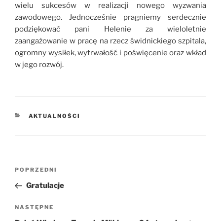
wielu sukcesów w realizacji nowego wyzwania
zawodowego. Jednocześnie pragniemy serdecznie
podziękować pani Helenie za wieloletnie
zaangażowanie w pracę na rzecz świdnickiego szpitala,
ogromny wysiłek, wytrwałość i poświęcenie oraz wkład
w jego rozwój.
KATEGORIE
AKTUALNOŚCI
Nawigacja
POPRZEDNI
Poprzedni
wpisu
wpis
Gratulacje
NASTĘPNE
Następny
wpis