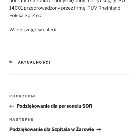
początku sierpnia br odbył się audyt certyfikujący ISO
14001 przeprowadzony przez firmę TUV Rheinland
Polska Sp. Z o.o.
Wiecej zdjęć w galerii.
KATEGORIE
AKTUALNOŚCI
Nawigacja
POPRZEDNI
Poprzedni
wpisu
wpis
Podziękowanie dla personelu SOR
NASTĘPNE
Następny
wpis
Podziękowanie dla Szpitala w Żarowie