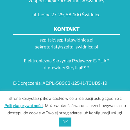
Zespół Opieki Zdrowotnej w Świdnicy
ul. Leśna 27-29, 58-100 Świdnica
KONTAKT
szpital@szpital.swidnica.pl
sekretariat@szpital.swidnica.pl
Elektroniczna Skrzynka Podawcza E-PUAP
/Latawiec/SkrytkaESP
E-Doręczenia: AE:PL-58963-12541-TCUBS-19
E-USŁUGI
Strona korzysta z plików cookie w celu realizacji usług zgodnie z
Polityką prywatności
. Możesz określić warunki przechowywania lub
Platforma e-usług Szpitala "Latawiec" --- MPI
dostępu do cookie w Twojej przeglądarce lub konfiguracji usługi.
Portal Dolnośląskiego E-Zdrowia
OK