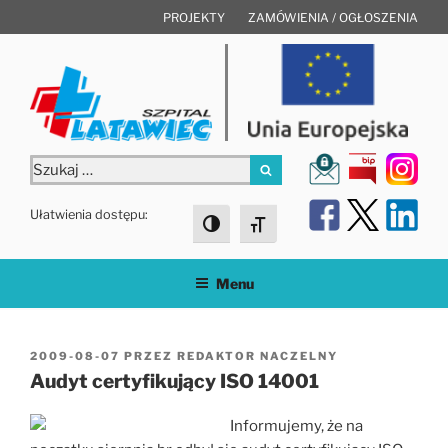
Przejdź
PROJEKTY
ZAMÓWIENIA / OGŁOSZENIA
do
treści
Szukaj:
Szukaj
Ułatwienia dostępu:
Toggle High Contrast
Toggle Font size
Menu
OPUBLIKOWANE
2009-08-07
PRZEZ
REDAKTOR NACZELNY
W
Audyt certyfikujący ISO 14001
Informujemy, że na