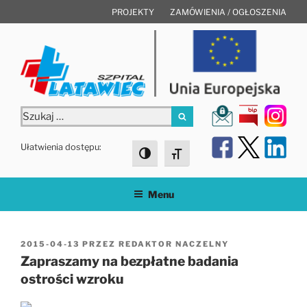
Przejdź
PROJEKTY
ZAMÓWIENIA / OGŁOSZENIA
do
treści
Szukaj:
Szukaj
Ułatwienia dostępu:
Toggle High Contrast
Toggle Font size
Menu
OPUBLIKOWANE
2015-04-13
PRZEZ
REDAKTOR NACZELNY
W
Zapraszamy na bezpłatne badania
ostrości wzroku