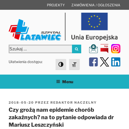
Przejdź
PROJEKTY
ZAMÓWIENIA / OGŁOSZENIA
do
treści
Szukaj:
Szukaj
Ułatwienia dostępu:
Toggle High Contrast
Toggle Font size
Menu
OPUBLIKOWANE
2018-05-20
PRZEZ
REDAKTOR NACZELNY
W
Czy grożą nam epidemie chorób
zakaźnych? na to pytanie odpowiada dr
Mariusz Leszczyński