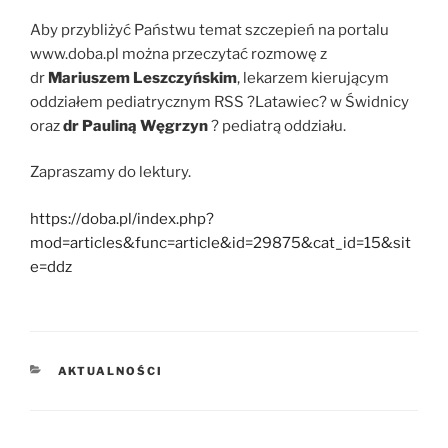
Aby przybliżyć Państwu temat szczepień na portalu
www.doba.pl można przeczytać rozmowę z
dr
Mariuszem Leszczyńskim
, lekarzem kierującym
oddziałem pediatrycznym RSS ?Latawiec? w Świdnicy
oraz
dr Pauliną Węgrzyn
? pediatrą oddziału.
Zapraszamy do lektury.
https://doba.pl/index.php?
mod=articles&func=article&id=29875&cat_id=15&sit
e=ddz
KATEGORIE
AKTUALNOŚCI