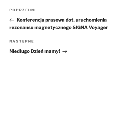
Nawigacja
POPRZEDNI
Poprzedni
wpisu
wpis
Konferencja prasowa dot. uruchomienia
rezonansu magnetycznego SIGNA Voyager
NASTĘPNE
Następny
wpis
Niedługo Dzień mamy!