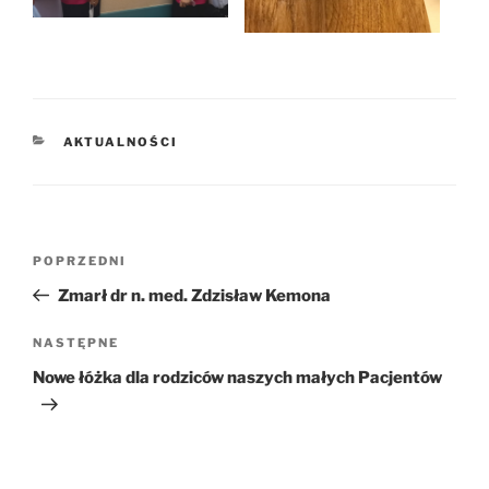
KATEGORIE
AKTUALNOŚCI
Nawigacja
POPRZEDNI
Poprzedni
wpisu
wpis
Zmarł dr n. med. Zdzisław Kemona
NASTĘPNE
Następny
wpis
Nowe łóżka dla rodziców naszych małych Pacjentów