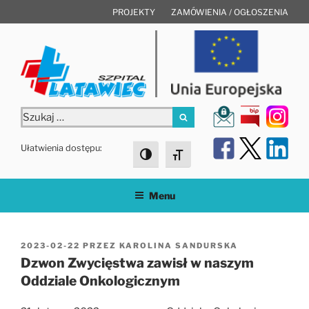
Przejdź
PROJEKTY
ZAMÓWIENIA / OGŁOSZENIA
do
treści
Szukaj:
Szukaj
Ułatwienia dostępu:
Toggle High Contrast
Toggle Font size
Menu
OPUBLIKOWANE
2023-02-22
PRZEZ
KAROLINA SANDURSKA
W
Dzwon Zwycięstwa zawisł w naszym
Oddziale Onkologicznym