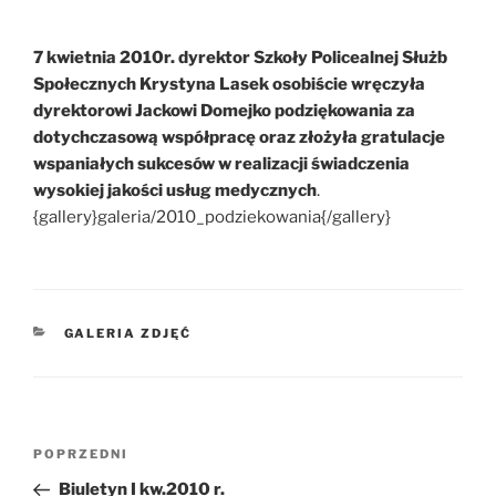
7 kwietnia 2010r. dyrektor Szkoły Policealnej Służb
Społecznych Krystyna Lasek osobiście wręczyła
dyrektorowi Jackowi Domejko podziękowania za
dotychczasową współpracę oraz złożyła gratulacje
wspaniałych sukcesów w realizacji świadczenia
wysokiej jakości usług medycznych
.
{gallery}galeria/2010_podziekowania{/gallery}
KATEGORIE
GALERIA ZDJĘĆ
Nawigacja
POPRZEDNI
Poprzedni
wpisu
wpis
Biuletyn I kw.2010 r.