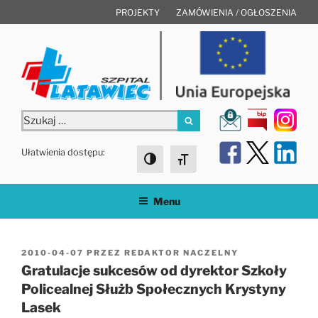
Przejdź
PROJEKTY
ZAMÓWIENIA / OGŁOSZENIA
do
treści
Szukaj:
Szukaj
Ułatwienia dostępu:
Toggle High Contrast
Toggle Font size
Menu
OPUBLIKOWANE
2010-04-07
PRZEZ
REDAKTOR NACZELNY
W
Gratulacje sukcesów od dyrektor Szkoły
Policealnej Służb Społecznych Krystyny
Lasek