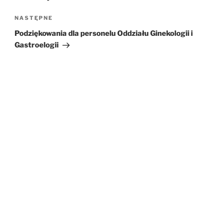
NASTĘPNE
Następny
wpis
Podziękowania dla personelu Oddziału Ginekologii i
Gastroelogii