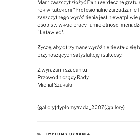
Mam zaszczyt złożyć Panu serdeczne gratula
rok w kategorii "Profesjonalne zarządzanie f
zaszczytnego wyróźnienia jest niewątpliwie
osobisty wkład pracy i umiejętności menadźe
"Latawiec".
Życzę, aby otrzymane wyróźnienie stało s
przynoszących satysfakcję i sukcesy.
Z wyrazami szacunku
Przewodniczący Rady
Michał Szukała
{gallery}dyplomy/rada_2007{/gallery}
KATEGORIE
DYPLOMY UZNANIA