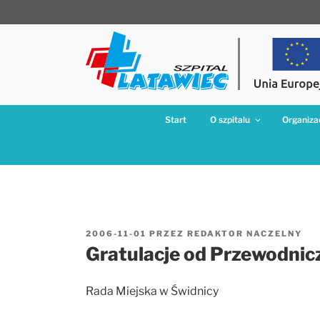
Przejdź
do
treści
Start
O szpitalu
Organizac
OPUBLIKOWANE
2006-11-01
PRZEZ
REDAKTOR NACZELNY
W
Gratulacje od Przewodnic
Rada Miejska w Świdnicy