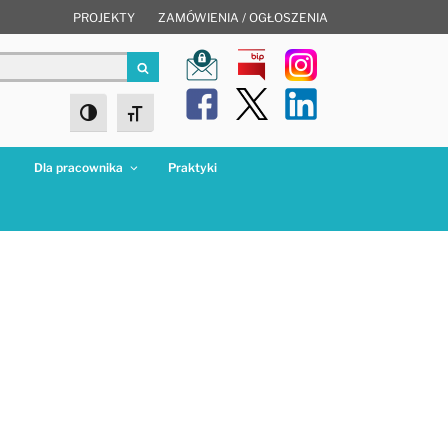
PROJEKTY
ZAMÓWIENIA / OGŁOSZENIA
Szukaj
Toggle High Contrast
Toggle Font size
a
Dla pracownika
Praktyki