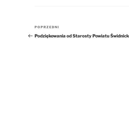
Nawigacja
POPRZEDNI
Poprzedni
wpisu
wpis
Podziękowania od Starosty Powiatu Świdnick