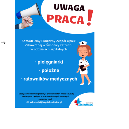
Następny
wpis