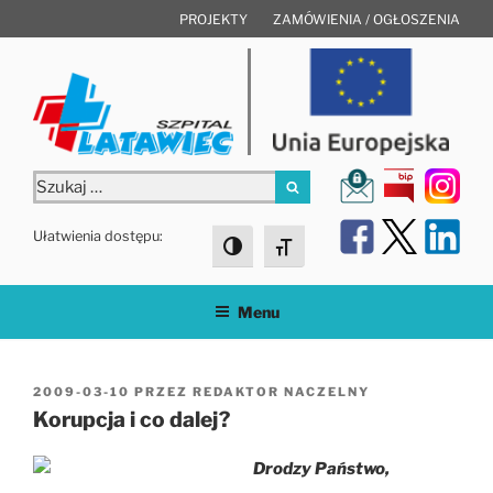
Przejdź
PROJEKTY
ZAMÓWIENIA / OGŁOSZENIA
do
treści
Szukaj:
Szukaj
Ułatwienia dostępu:
Toggle High Contrast
Toggle Font size
Menu
OPUBLIKOWANE
2009-03-10
PRZEZ
REDAKTOR NACZELNY
W
Korupcja i co dalej?
Drodzy Państwo,