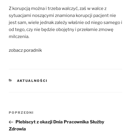
Z korupcją można i trzeba walczyć, zaś w walce z
sytuacjami noszącymi znamiona korupcji pacjent nie
jest sam, wiele jednak zależy właśnie od niego samego i
od tego, czy nie będzie obojętny i przełamie zmowę
milczenia.
zobacz poradnik
KATEGORIE
AKTUALNOŚCI
Nawigacja
POPRZEDNI
Poprzedni
wpisu
wpis
Plebiscyt z okazji Dnia Pracownika Służby
Zdrowia