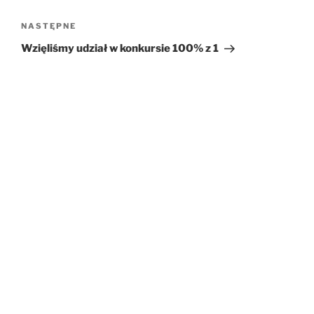
NASTĘPNE
Następny
wpis
Wzięliśmy udział w konkursie 100% z 1