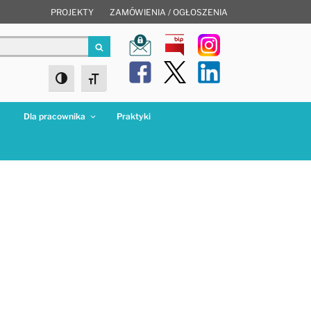
PROJEKTY
ZAMÓWIENIA / OGŁOSZENIA
Szukaj
Toggle High Contrast
Toggle Font size
a
Dla pracownika
Praktyki