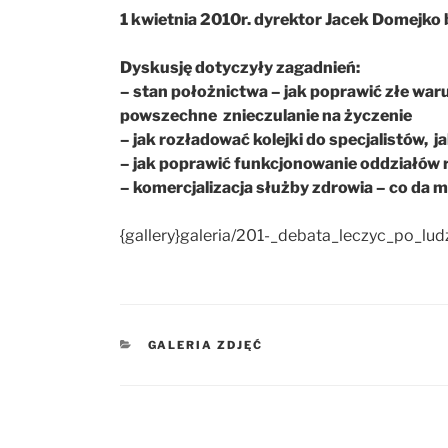
1 kwietnia 2010r. dyrektor Jacek Domejko 
Dyskusję dotyczyły zagadnień:
– stan położnictwa – jak poprawić złe war
powszechne znieczulanie na życzenie
– jak rozładować kolejki do specjalistów,
– jak poprawić funkcjonowanie oddziałów
– komercjalizacja służby zdrowia – co da
{gallery}galeria/201-_debata_leczyc_po_ludz
KATEGORIE
GALERIA ZDJĘĆ
Nawigacja