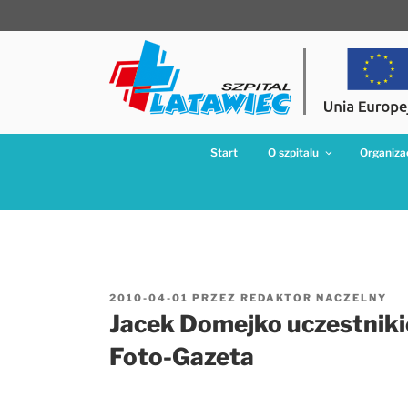
Przejdź
do
treści
Start
O szpitalu
Organizac
OPUBLIKOWANE
2010-04-01
PRZEZ
REDAKTOR NACZELNY
W
Jacek Domejko uczestniki
Foto-Gazeta