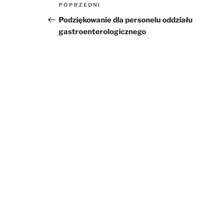
POPRZEDNI
Poprzedni
wpisu
wpis
Podziękowanie dla personelu oddziału
gastroenterologicznego