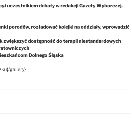
był uczestnikiem debaty w redakcji Gazety Wyborczej.
unki porodów, rozładować kolejki na oddziały, wprowadzić
 jak zwiększyć dostępność do terapii niestandardowych
 ratowniczych
 mieszkańcom Dolnego Śląska
ku{/gallery}