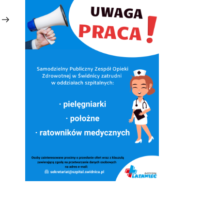
Następny
wpis