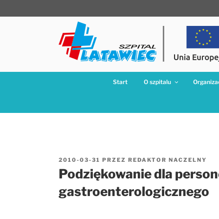
Przejdź
do
treści
Start
O szpitalu
Organizac
OPUBLIKOWANE
2010-03-31
PRZEZ
REDAKTOR NACZELNY
W
Podziękowanie dla person
gastroenterologicznego