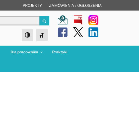
PROJEKTY
ZAMÓWIENIA / OGŁOSZENIA
Szukaj
Toggle High Contrast
Toggle Font size
a
Dla pracownika
Praktyki