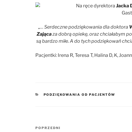
Na ręce dyrektora
Jacka 
Gast
„…
Serdeczne podziękowania dla doktora
W
Zająca
za dobrą opiekę, oraz chciałabym 
są bardzo miłe. A do tych podziękowań chc
Pacjentki: Irena R, Teresa T, Halina D, K, Joa
KATEGORIE
PODZIĘKOWANIA OD PACJENTÓW
Nawigacja
POPRZEDNI
Poprzedni
wpisu