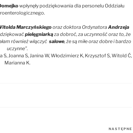
Domejko
wpłynęły podziękowania dla personelu Oddziału
roenterologicznego.
itolda Marczyńskiego
oraz doktora Ordynatora
Andrzeja
podziękować
pielęgniarką
za dobroć, za uczynność oraz to, że
iałam również włączyć
salowe
, że są miłe oraz dobre i bardzo
uczynne”
.
nna S, Joanna S, Janina W, Włodzimierz K, Krzysztof S, Witold Ć,
Marianna K.
NASTĘPNE