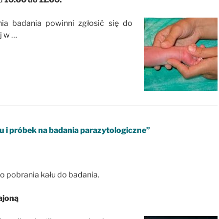
ia badania powinni zgłosić się do
j w …
łu i próbek na badania parazytologiczne”
 pobrania kału do badania.
ajoną