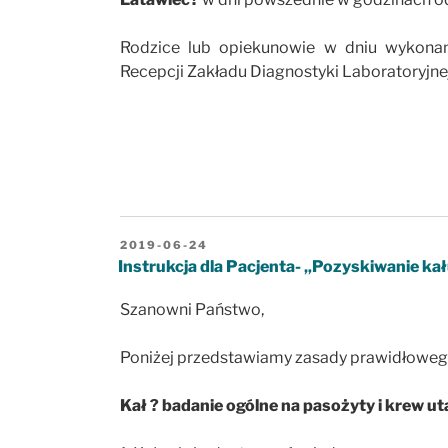
Rodzice lub opiekunowie w dniu wykonan
Recepcji Zakładu Diagnostyki Laboratoryjne
OPUBLIKOWANE
2019-06-24
W
Instrukcja dla Pacjenta- „Pozyskiwanie ka
Szanowni Państwo,
Poniżej przedstawiamy zasady prawidłowego
Kał ? badanie ogólne na pasożyty i krew ut