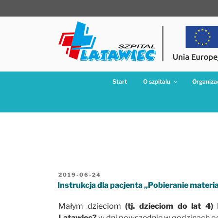
Przejdź
do
treści
Start
O szpitalu
Organizac
OPUBLIKOWANE
2019-06-24
W
Instrukcja dla pacjenta „Pobieranie materi
Małym dzieciom
(tj. dzieciom do lat 4)
k
Latawiec?
w dni powszednie w godzinach 