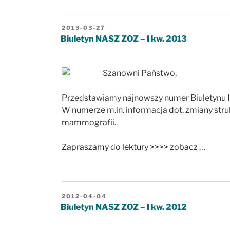
OPUBLIKOWANE
2013-03-27
W
Biuletyn NASZ ZOZ – I kw. 2013
Szanowni Państwo,
Przedstawiamy najnowszy numer Biuletynu 
W numerze m.in. informacja dot. zmiany stru
mammografii.
Zapraszamy do lektury >>>> zobacz
…
OPUBLIKOWANE
2012-04-04
W
Biuletyn NASZ ZOZ – I kw. 2012