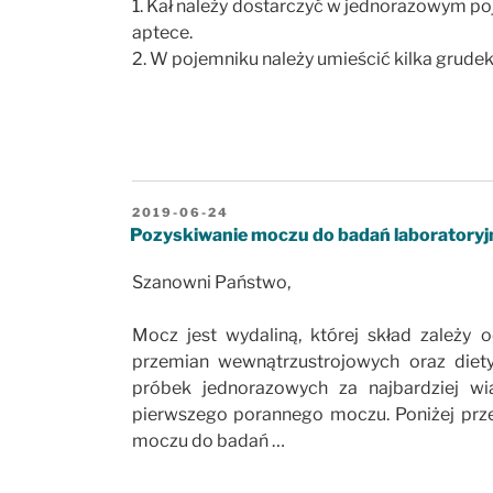
1. Kał należy dostarczyć w jednorazowym p
aptece.
2. W pojemniku należy umieścić kilka grudek
OPUBLIKOWANE
2019-06-24
W
Pozyskiwanie moczu do badań laboratoryjn
Szanowni Państwo,
Mocz jest wydaliną, której skład zależy 
przemian wewnątrzustrojowych oraz diety
próbek jednorazowych za najbardziej w
pierwszego porannego moczu. Poniżej prz
moczu do badań …