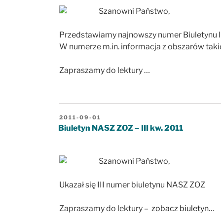
Szanowni Państwo,
Przedstawiamy najnowszy numer Biuletynu 
W numerze m.in. informacja z obszarów takic
Zapraszamy do lektury …
OPUBLIKOWANE
2011-09-01
W
Biuletyn NASZ ZOZ – III kw. 2011
Szanowni Państwo,
Ukazał się III numer biuletynu NASZ ZOZ
Zapraszamy do lektury –
zobacz biuletyn
…