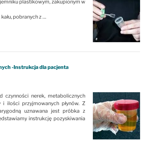
ojemniku plastikowym, zakupionym w
 kału, pobranych z …
ych -Instrukcja dla pacjenta
od czynności nerek, metabolicznych
 i ilości przyjmowanych płynów. Z
iarygodną uznawana jest próbka z
edstawiamy instrukcję pozyskiwania