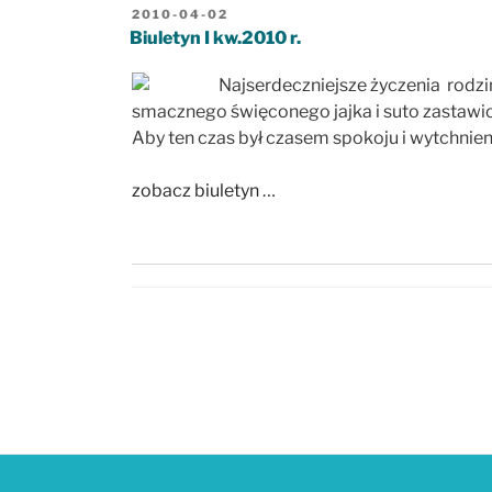
OPUBLIKOWANE
2010-04-02
W
Biuletyn I kw.2010 r.
Najserdeczniejsze życzenia rodzi
smacznego święconego jajka i suto zastawio
Aby ten czas był czasem spokoju i wytchnien
zobacz biuletyn
…
Stronicowanie
wpisów