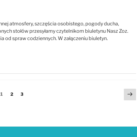
nnej atmosfery, szczęścia osobistego, pogody ducha,
nych stołów przesyłamy czytelnikom biuletynu Nasz Zoz.
ia od spraw codziennych. W załączeniu biuletyn.
Na
Strona
1
Strona
2
Strona
3
st