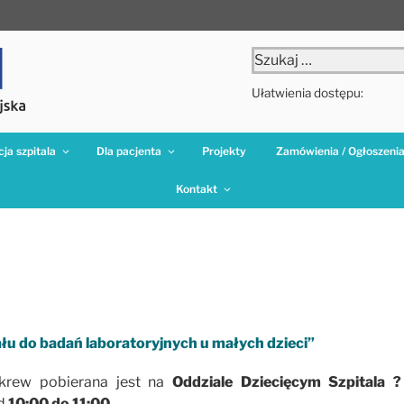
Szukaj:
Ułatwienia dostępu:
ja szpitala
Dla pacjenta
Projekty
Zamówienia / Ogłoszeni
Kontakt
ału do badań laboratoryjnych u małych dzieci”
rew pobierana jest na
Oddziale Dziecięcym Szpitala ?
od
10:00 do 11:00.