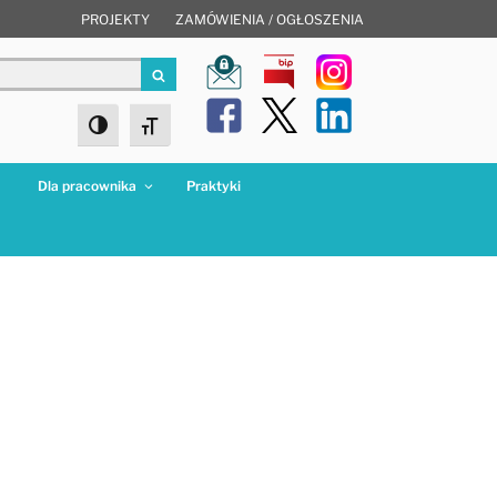
PROJEKTY
ZAMÓWIENIA / OGŁOSZENIA
Szukaj
Toggle High Contrast
Toggle Font size
a
Dla pracownika
Praktyki