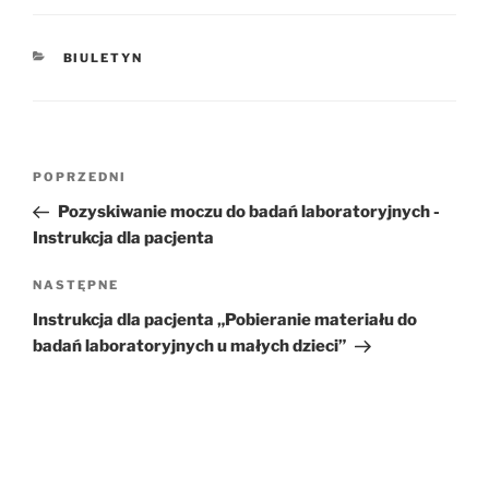
KATEGORIE
BIULETYN
Nawigacja
POPRZEDNI
Poprzedni
wpisu
wpis
Pozyskiwanie moczu do badań laboratoryjnych -
Instrukcja dla pacjenta
NASTĘPNE
Następny
wpis
Instrukcja dla pacjenta „Pobieranie materiału do
badań laboratoryjnych u małych dzieci”