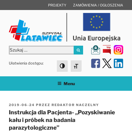
Przejdź
PROJEKTY
ZAMÓWIENIA / OGŁOSZENIA
do
treści
Szukaj:
Szukaj
Ułatwienia dostępu:
Toggle High Contrast
Toggle Font size
Menu
OPUBLIKOWANE
2019-06-24
PRZEZ
REDAKTOR NACZELNY
W
Instrukcja dla Pacjenta- „Pozyskiwanie
kału i próbek na badania
parazytologiczne”