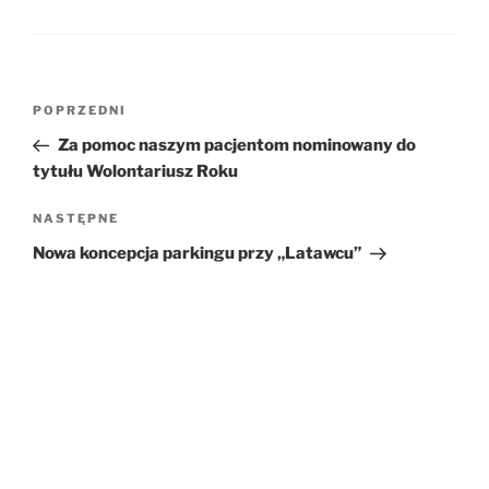
Nawigacja
POPRZEDNI
Poprzedni
wpisu
wpis
Za pomoc naszym pacjentom nominowany do
tytułu Wolontariusz Roku
NASTĘPNE
Następny
wpis
Nowa koncepcja parkingu przy „Latawcu”