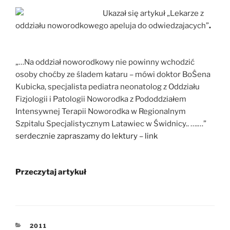
Ukazał się artykuł „Lekarze z
oddziału noworodkowego apeluja do odwiedzajacych”
.
„…Na oddział noworodkowy nie powinny wchodzić
osoby choćby ze śladem kataru – mówi doktor BoŜena
Kubicka, specjalista pediatra neonatolog z Oddziału
Fizjologii i Patologii Noworodka z Pododdziałem
Intensywnej Terapii Noworodka w Regionalnym
Szpitalu Specjalistycznym Latawiec w Świdnicy.. ….…”
serdecznie zapraszamy do lektury – link
Przeczytaj artykuł
KATEGORIE
2011