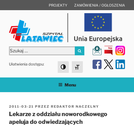
Przejdź
PROJEKTY
ZAMÓWIENIA / OGŁOSZENIA
do
treści
Szukaj:
Szukaj
Ułatwienia dostępu:
Toggle High Contrast
Toggle Font size
Menu
OPUBLIKOWANE
2011-03-21
PRZEZ
REDAKTOR NACZELNY
W
Lekarze z oddziału noworodkowego
apeluja do odwiedzających