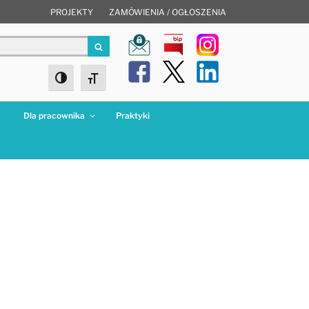
PROJEKTY
ZAMÓWIENIA / OGŁOSZENIA
Szukaj
Toggle High Contrast
Toggle Font size
a
Dla pracownika
Praktyki