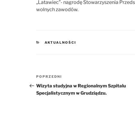
„Latawiec”- nagrodę Stowarzyszenia Przedsi
wolnych zawodów.
KATEGORIE
AKTUALNOŚCI
Nawigacja
POPRZEDNI
Poprzedni
wpisu
wpis
Wizyta studyjna w Regionalnym Szpitalu
Specjalistycznym w Grudziądzu.