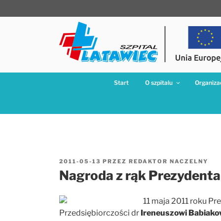
Przejdź
do
treści
Start
O szpitalu
Organizac
OPUBLIKOWANE
2011-05-13
PRZEZ
REDAKTOR NACZELNY
W
Nagroda z rąk Prezydenta 
11 maja 2011 roku Pr
Przedsiębiorczości dr
Ireneuszowi Babiako