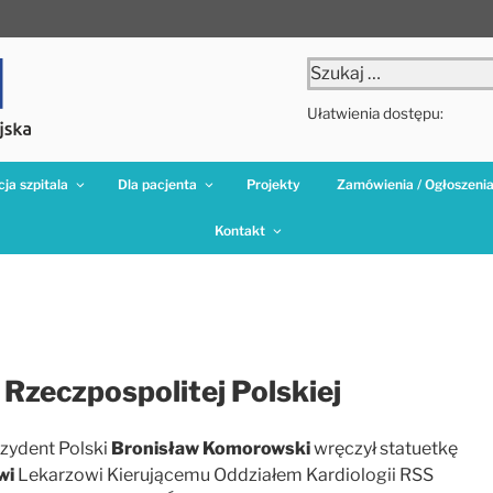
Szukaj:
Ułatwienia dostępu:
ja szpitala
Dla pacjenta
Projekty
Zamówienia / Ogłoszeni
Kontakt
Rzeczpospolitej Polskiej
ezydent Polski
Bronisław Komorowski
wręczył statuetkę
wi
Lekarzowi Kierującemu Oddziałem Kardiologii RSS