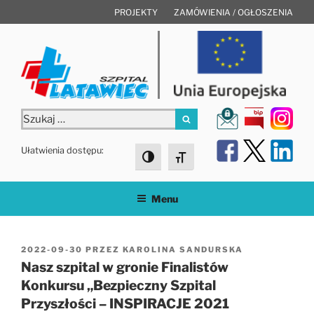
Przejdź
PROJEKTY
ZAMÓWIENIA / OGŁOSZENIA
do
treści
Szukaj:
Szukaj
Ułatwienia dostępu:
Toggle High Contrast
Toggle Font size
Menu
OPUBLIKOWANE
2022-09-30
PRZEZ
KAROLINA SANDURSKA
W
Nasz szpital w gronie Finalistów
Konkursu „Bezpieczny Szpital
Przyszłości – INSPIRACJE 2021