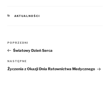
KATEGORIE
AKTUALNOŚCI
Nawigacja
POPRZEDNI
Poprzedni
wpisu
wpis
Światowy Dzień Serca
NASTĘPNE
Następny
wpis
Życzenia z Okazji Dnia Ratownictwa Medycznego