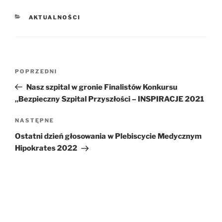
KATEGORIE
AKTUALNOŚCI
Nawigacja
POPRZEDNI
Poprzedni
wpisu
wpis
Nasz szpital w gronie Finalistów Konkursu
„Bezpieczny Szpital Przyszłości – INSPIRACJE 2021
NASTĘPNE
Następny
wpis
Ostatni dzień głosowania w Plebiscycie Medycznym
Hipokrates 2022