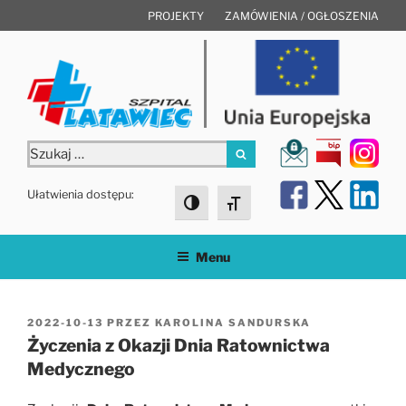
Przejdź
PROJEKTY
ZAMÓWIENIA / OGŁOSZENIA
do
treści
Szukaj:
Szukaj
Ułatwienia dostępu:
Toggle High Contrast
Toggle Font size
Menu
OPUBLIKOWANE
2022-10-13
PRZEZ
KAROLINA SANDURSKA
W
Życzenia z Okazji Dnia Ratownictwa
Medycznego