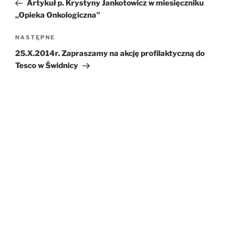
wpis
Artykuł p. Krystyny Jankotowicz w miesięczniku
„Opieka Onkologiczna”
NASTĘPNE
Następny
wpis
25.X.2014r. Zapraszamy na akcję profilaktyczną do
Tesco w Świdnicy