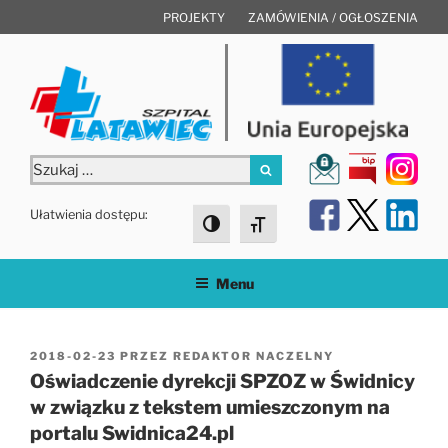
Przejdź
PROJEKTY
ZAMÓWIENIA / OGŁOSZENIA
do
treści
Szukaj:
Szukaj
Ułatwienia dostępu:
Toggle High Contrast
Toggle Font size
Menu
OPUBLIKOWANE
2018-02-23
PRZEZ
REDAKTOR NACZELNY
W
Oświadczenie dyrekcji SPZOZ w Świdnicy
w związku z tekstem umieszczonym na
portalu Swidnica24.pl