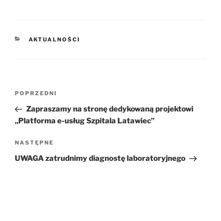
KATEGORIE
AKTUALNOŚCI
Nawigacja
POPRZEDNI
Poprzedni
wpisu
wpis
Zapraszamy na stronę dedykowaną projektowi
„Platforma e-usług Szpitala Latawiec”
NASTĘPNE
Następny
wpis
UWAGA zatrudnimy diagnostę laboratoryjnego