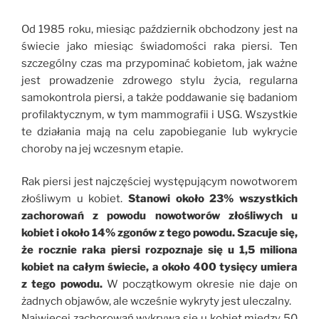
Od 1985 roku, miesiąc październik obchodzony jest na
świecie jako miesiąc świadomości raka piersi. Ten
szczególny czas ma przypominać kobietom, jak ważne
jest prowadzenie zdrowego stylu życia, regularna
samokontrola piersi, a także poddawanie się badaniom
profilaktycznym, w tym mammografii i USG. Wszystkie
te działania mają na celu zapobieganie lub wykrycie
choroby na jej wczesnym etapie.
Rak piersi jest najczęściej występującym nowotworem
złośliwym u kobiet.
Stanowi około 23% wszystkich
zachorowań z powodu nowotworów złośliwych u
kobiet i około 14% zgonów z tego powodu. Szacuje się,
że rocznie raka piersi rozpoznaje się u 1,5 miliona
kobiet na całym świecie, a około 400 tysięcy umiera
z tego powodu.
W początkowym okresie nie daje on
żadnych objawów, ale wcześnie wykryty jest uleczalny.
Najwięcej zachorowań wykrywa się u kobiet między 50