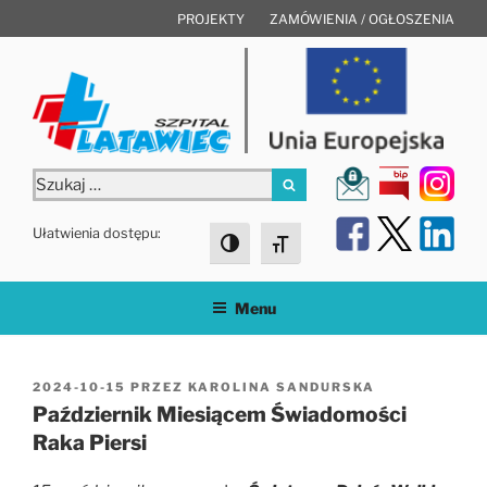
Przejdź
PROJEKTY
ZAMÓWIENIA / OGŁOSZENIA
do
treści
Szukaj:
Szukaj
Ułatwienia dostępu:
Toggle High Contrast
Toggle Font size
Menu
OPUBLIKOWANE
2024-10-15
PRZEZ
KAROLINA SANDURSKA
W
Październik Miesiącem Świadomości
Raka Piersi