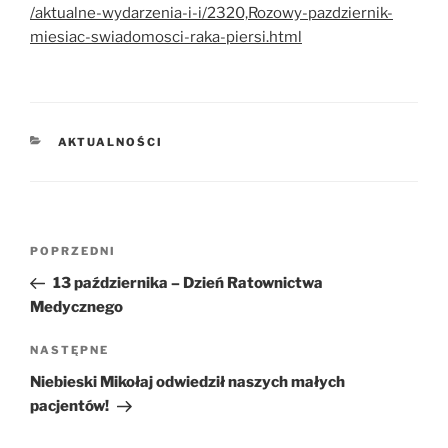
/aktualne-wydarzenia-i-i/2320,Rozowy-pazdziernik-
miesiac-swiadomosci-raka-piersi.html
KATEGORIE
AKTUALNOŚCI
Nawigacja
POPRZEDNI
Poprzedni
wpisu
wpis
13 października – Dzień Ratownictwa
Medycznego
NASTĘPNE
Następny
wpis
Niebieski Mikołaj odwiedził naszych małych
pacjentów!