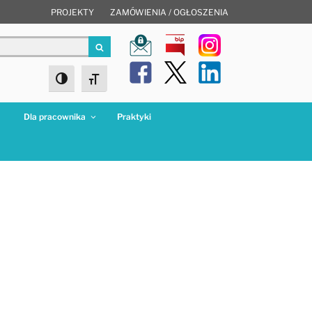
PROJEKTY
ZAMÓWIENIA / OGŁOSZENIA
Szukaj
Toggle High Contrast
Toggle Font size
a
Dla pracownika
Praktyki