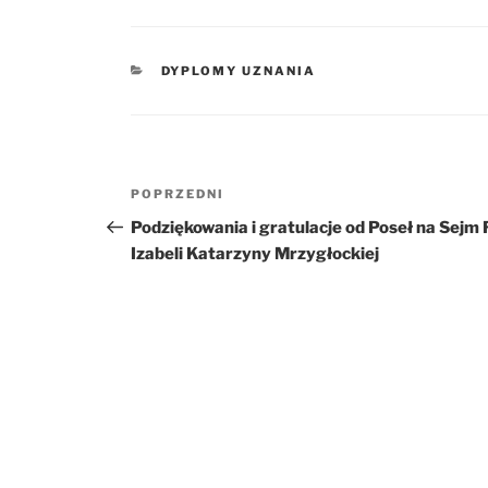
KATEGORIE
DYPLOMY UZNANIA
Nawigacja
POPRZEDNI
Poprzedni
wpisu
wpis
Podziękowania i gratulacje od Poseł na Sejm
Izabeli Katarzyny Mrzygłockiej