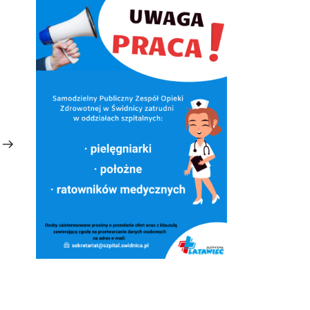
Następny
wpis