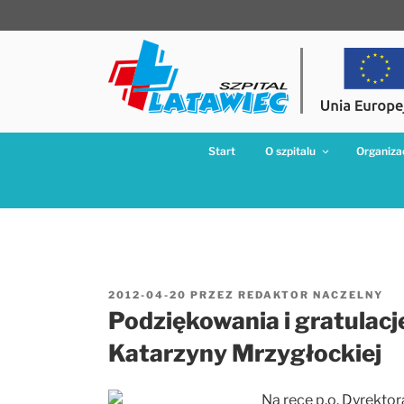
Przejdź
do
treści
Start
O szpitalu
Organizac
OPUBLIKOWANE
2012-04-20
PRZEZ
REDAKTOR NACZELNY
W
Podziękowania i gratulacj
Katarzyny Mrzygłockiej
Na ręce p.o. Dyrekto