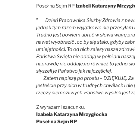
Poseł na Sejm RP
Izabeli Katarzyny Mrzygło
”
Dzień Pracownika Służby Zdrowia z pewn
jednak tym razem wyjątkowo nie przesyłam 
Trudno jest bowiem ubrać w słowa wagę prac
nawet wyobrazić , co by się stało, gdyby za
umiejętności. To od nich zależy nasze zdrowie
Państwa Święta nie oddają w pełni ani naszej
naprawdę nie oddaje go również to jedno sło
słyszeli je Państwo jak najczęściej.
Zatem napiszę po prostu – DZIĘKUJĘ. Za opi
jesteście przy nich w trudnych chwilach i ni
rzeczy niemożliwych. Państwa wysiłek jest 
Z wyrazami szacunku,
Izabela Katarzyna Mrzygłocka
Poseł na Sejm RP