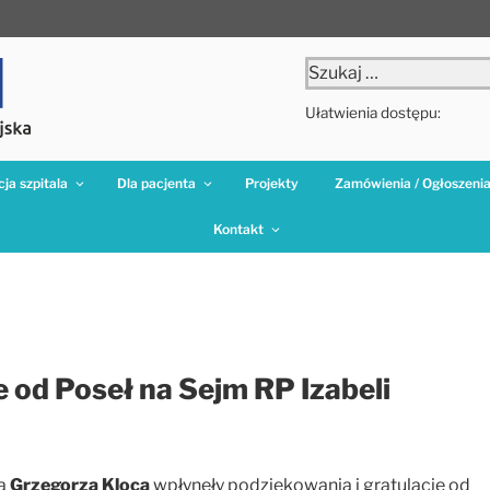
Szukaj:
Ułatwienia dostępu:
ja szpitala
Dla pacjenta
Projekty
Zamówienia / Ogłoszeni
Kontakt
e od Poseł na Sejm RP Izabeli
ra
Grzegorza Kloca
wpłynęły podziękowania i gratulacje od