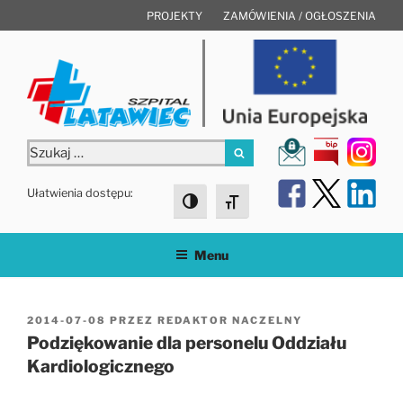
Przejdź
PROJEKTY
ZAMÓWIENIA / OGŁOSZENIA
do
treści
Szukaj:
Szukaj
Ułatwienia dostępu:
Toggle High Contrast
Toggle Font size
Menu
OPUBLIKOWANE
2014-07-08
PRZEZ
REDAKTOR NACZELNY
W
Podziękowanie dla personelu Oddziału
Kardiologicznego