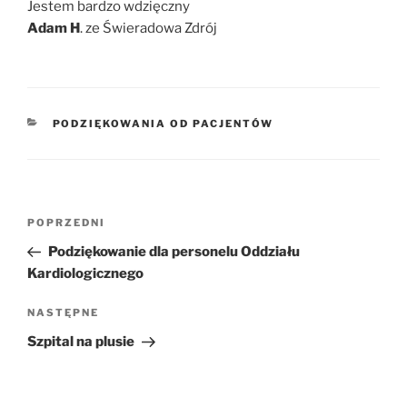
Jestem bardzo wdzięczny
Adam H
. ze Świeradowa Zdrój
KATEGORIE
PODZIĘKOWANIA OD PACJENTÓW
Nawigacja
POPRZEDNI
Poprzedni
wpisu
wpis
Podziękowanie dla personelu Oddziału
Kardiologicznego
NASTĘPNE
Następny
wpis
Szpital na plusie