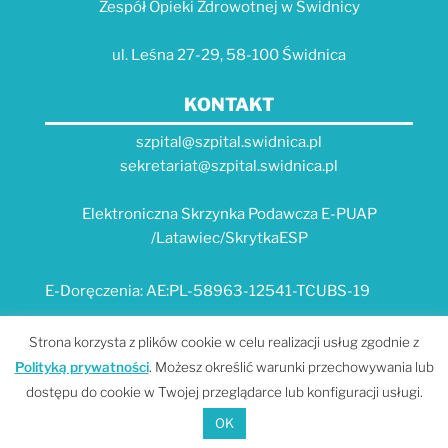
Zespół Opieki Zdrowotnej w Świdnicy
ul. Leśna 27-29, 58-100 Świdnica
KONTAKT
szpital@szpital.swidnica.pl
sekretariat@szpital.swidnica.pl
Elektroniczna Skrzynka Podawcza E-PUAP
/Latawiec/SkrytkaESP
E-Doręczenia: AE:PL-58963-12541-TCUBS-19
E-USŁUGI
Strona korzysta z plików cookie w celu realizacji usług zgodnie z
Polityką prywatności
. Możesz określić warunki przechowywania lub
Platforma e-usług Szpitala "Latawiec" --- MPI
dostępu do cookie w Twojej przeglądarce lub konfiguracji usługi.
Portal Dolnośląskiego E-Zdrowia
OK