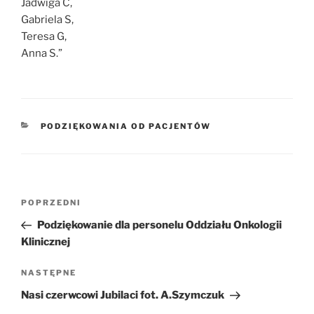
Jadwiga C,
Gabriela S,
Teresa G,
Anna S.”
KATEGORIE
PODZIĘKOWANIA OD PACJENTÓW
Nawigacja
POPRZEDNI
Poprzedni
wpisu
wpis
Podziękowanie dla personelu Oddziału Onkologii
Klinicznej
NASTĘPNE
Następny
wpis
Nasi czerwcowi Jubilaci fot. A.Szymczuk