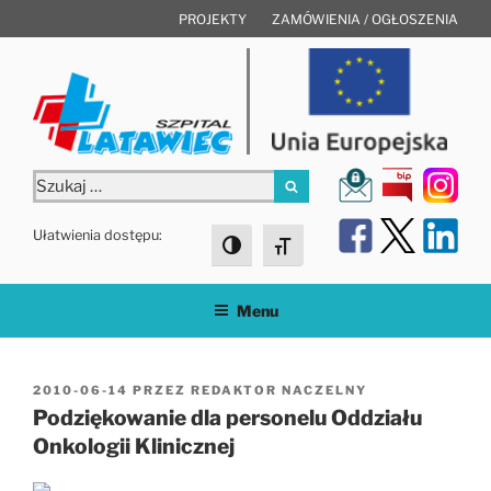
Przejdź
PROJEKTY
ZAMÓWIENIA / OGŁOSZENIA
do
treści
Szukaj:
Szukaj
Ułatwienia dostępu:
Toggle High Contrast
Toggle Font size
Menu
OPUBLIKOWANE
2010-06-14
PRZEZ
REDAKTOR NACZELNY
W
Podziękowanie dla personelu Oddziału
Onkologii Klinicznej