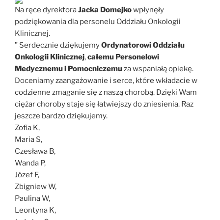
Na ręce dyrektora
Jacka Domejko
wpłynęły
podziękowania dla personelu Oddziału Onkologii
Klinicznej.
” Serdecznie dziękujemy
Ordynatorowi Oddziału
Onkologii Klinicznej
,
całemu Personelowi
Medycznemu i Pomocniczemu
za wspaniałą opiekę.
Doceniamy zaangażowanie i serce, które wkładacie w
codzienne zmaganie się z naszą chorobą. Dzięki Wam
ciężar choroby staje się łatwiejszy do zniesienia. Raz
jeszcze bardzo dziękujemy.
Zofia K,
Maria S,
Czesława B,
Wanda P,
Józef F,
Zbigniew W,
Paulina W,
Leontyna K,