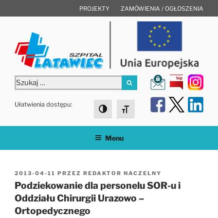
Przejdź
PROJEKTY
ZAMÓWIENIA / OGŁOSZENIA
do
treści
Szukaj:
Szukaj
Ułatwienia dostępu:
Toggle High Contrast
Toggle Font size
Menu
OPUBLIKOWANE
2013-04-11
PRZEZ
REDAKTOR NACZELNY
W
Podziekowanie dla personelu SOR-u i
Oddziału Chirurgii Urazowo –
Ortopedycznego