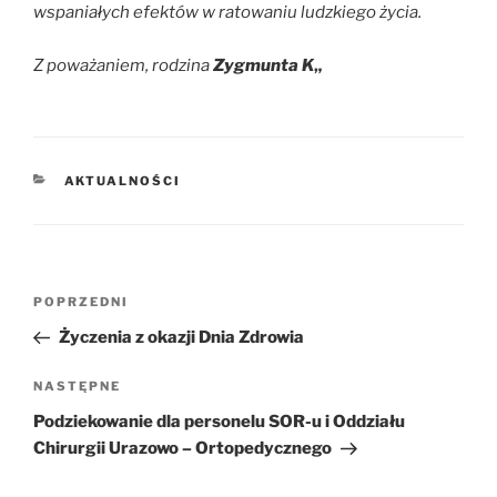
wspaniałych efektów w ratowaniu ludzkiego życia.
Z poważaniem, rodzina
Zygmunta K
„
KATEGORIE
AKTUALNOŚCI
Nawigacja
POPRZEDNI
Poprzedni
wpisu
wpis
Życzenia z okazji Dnia Zdrowia
NASTĘPNE
Następny
wpis
Podziekowanie dla personelu SOR-u i Oddziału
Chirurgii Urazowo – Ortopedycznego