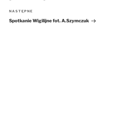
NASTĘPNE
Następny
wpis
Spotkanie Wigilijne fot. A.Szymczuk