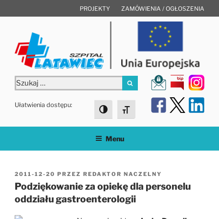
Przejdź
PROJEKTY
ZAMÓWIENIA / OGŁOSZENIA
do
treści
Szukaj:
Szukaj
Ułatwienia dostępu:
Toggle High Contrast
Toggle Font size
Menu
OPUBLIKOWANE
2011-12-20
PRZEZ
REDAKTOR NACZELNY
W
Podziękowanie za opiekę dla personelu
oddziału gastroenterologii