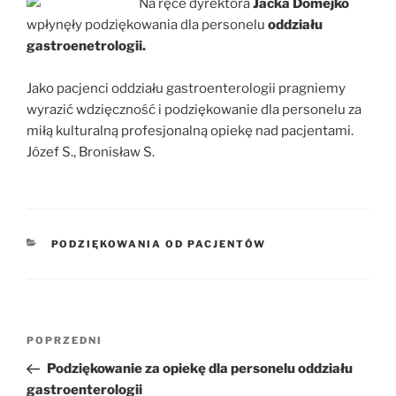
Na ręce dyrektora
Jacka Domejko
wpłynęły podziękowania dla personelu
oddziału
gastroenetrologii.
Jako pacjenci oddziału gastroenterologii pragniemy
wyrazić wdzięczność i podziękowanie dla personelu za
miłą kulturalną profesjonalną opiekę nad pacjentami.
Józef S., Bronisław S.
KATEGORIE
PODZIĘKOWANIA OD PACJENTÓW
Nawigacja
POPRZEDNI
Poprzedni
wpisu
wpis
Podziękowanie za opiekę dla personelu oddziału
gastroenterologii