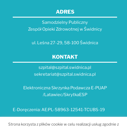
ADRES
Samodzielny Publiczny
Zespół Opieki Zdrowotnej w Świdnicy
ul. Leśna 27-29, 58-100 Świdnica
KONTAKT
szpital@szpital.swidnica.pl
sekretariat@szpital.swidnica.pl
Elektroniczna Skrzynka Podawcza E-PUAP
/Latawiec/SkrytkaESP
E-Doręczenia: AE:PL-58963-12541-TCUBS-19
E-USŁUGI
Strona korzysta z plików cookie w celu realizacji usług zgodnie z