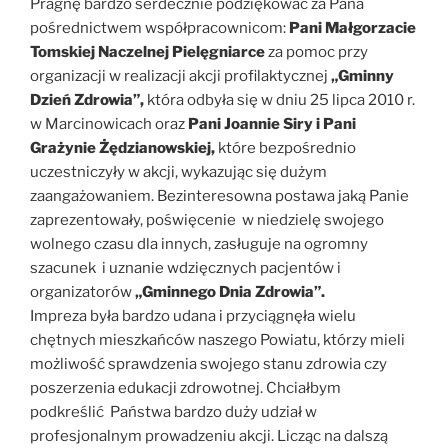
Pragnę bardzo serdecznie podziękować za Pana
pośrednictwem współpracownicom:
Pani Małgorzacie
Tomskiej Naczelnej Pielęgniarce
za pomoc przy
organizacji w realizacji akcji profilaktycznej
„Gminny
Dzień Zdrowia”,
która odbyła się w dniu 25 lipca 2010 r.
w Marcinowicach oraz
Pani Joannie Siry i Pani
Grażynie Żędzianowskiej,
które bezpośrednio
uczestniczyły w akcji, wykazując się dużym
zaangażowaniem. Bezinteresowna postawa jaką Panie
zaprezentowały, poświęcenie w niedzielę swojego
wolnego czasu dla innych, zasługuje na ogromny
szacunek i uznanie wdzięcznych pacjentów i
organizatorów
„Gminnego Dnia Zdrowia”.
Impreza była bardzo udana i przyciągnęła wielu
chętnych mieszkańców naszego Powiatu, którzy mieli
możliwość sprawdzenia swojego stanu zdrowia czy
poszerzenia edukacji zdrowotnej. Chciałbym
podkreślić Państwa bardzo duży udział w
profesjonalnym prowadzeniu akcji. Licząc na dalszą