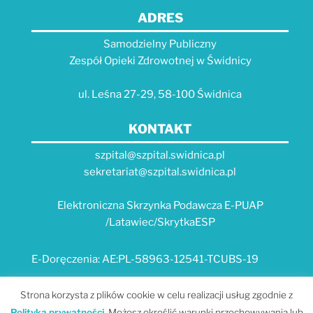
ADRES
Samodzielny Publiczny
Zespół Opieki Zdrowotnej w Świdnicy
ul. Leśna 27-29, 58-100 Świdnica
KONTAKT
szpital@szpital.swidnica.pl
sekretariat@szpital.swidnica.pl
Elektroniczna Skrzynka Podawcza E-PUAP
/Latawiec/SkrytkaESP
E-Doręczenia: AE:PL-58963-12541-TCUBS-19
E-USŁUGI
Strona korzysta z plików cookie w celu realizacji usług zgodnie z
Polityką prywatności
. Możesz określić warunki przechowywania lub