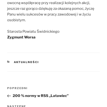
owocną współpracę przy realizacji kolejnych akcji,
jeszcze raz gorąco dziękuję za okazaną pomoc, życzę
Panu wielu sukcesów w pracy zawodowej i w życiu
osobistym.
Starosta Powiatu Świdnickiego
Zygmunt Worsa
KATEGORIE
AKTUALNOŚCI
Nawigacja
POPRZEDNI
Poprzedni
wpisu
wpis
200 % normy w RSS „Latawiec”
NASTĘPNE
Następny