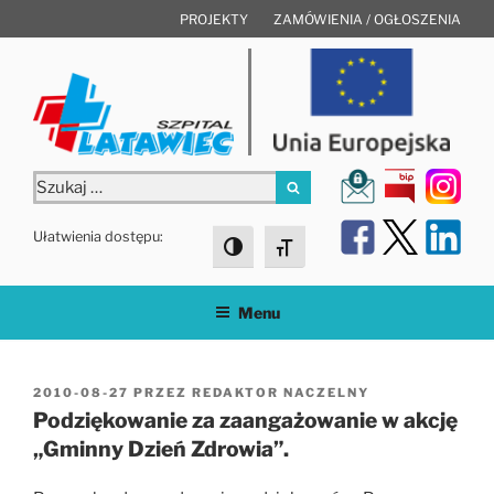
Przejdź
PROJEKTY
ZAMÓWIENIA / OGŁOSZENIA
do
treści
Szukaj:
Szukaj
Ułatwienia dostępu:
Toggle High Contrast
Toggle Font size
Menu
OPUBLIKOWANE
2010-08-27
PRZEZ
REDAKTOR NACZELNY
W
Podziękowanie za zaangażowanie w akcję
„Gminny Dzień Zdrowia”.