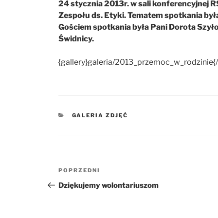
24 stycznia 2013r. w sali konferencyjnej 
Zespołu ds. Etyki. Tematem spotkania był
Gościem spotkania była Pani Dorota Szył
Świdnicy.
{gallery}galeria/2013_przemoc_w_rodzinie{/
KATEGORIE
GALERIA ZDJĘĆ
Nawigacja
POPRZEDNI
Poprzedni
wpisu
wpis
Dziękujemy wolontariuszom