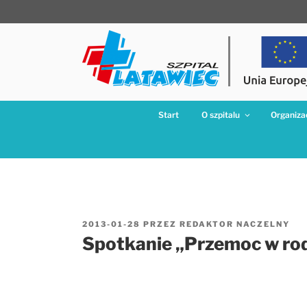
Przejdź
do
treści
Start
O szpitalu
Organizac
OPUBLIKOWANE
2013-01-28
PRZEZ
REDAKTOR NACZELNY
W
Spotkanie „Przemoc w rod