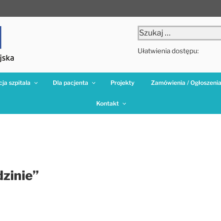
Szukaj:
Ułatwienia dostępu:
ja szpitala
Dla pacjenta
Projekty
Zamówienia / Ogłoszeni
Kontakt
zinie”