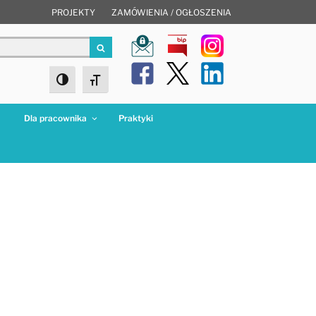
PROJEKTY
ZAMÓWIENIA / OGŁOSZENIA
Szukaj
Toggle High Contrast
Toggle Font size
a
Dla pracownika
Praktyki