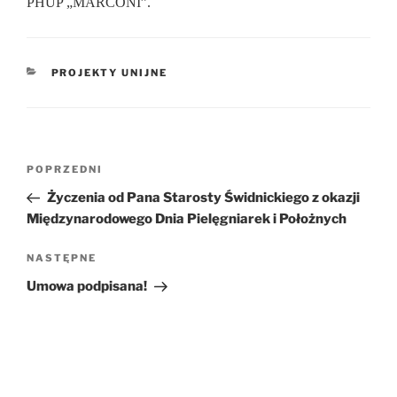
PHUP „MARCONI”.
KATEGORIE
PROJEKTY UNIJNE
Nawigacja
POPRZEDNI
Poprzedni
wpisu
wpis
Życzenia od Pana Starosty Świdnickiego z okazji
Międzynarodowego Dnia Pielęgniarek i Położnych
NASTĘPNE
Następny
wpis
Umowa podpisana!