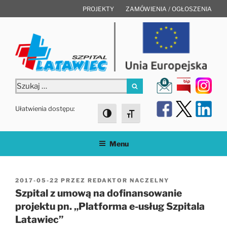
Przejdź
PROJEKTY
ZAMÓWIENIA / OGŁOSZENIA
do
treści
Szukaj:
Szukaj
Ułatwienia dostępu:
Toggle High Contrast
Toggle Font size
Menu
OPUBLIKOWANE
2017-05-22
PRZEZ
REDAKTOR NACZELNY
W
Szpital z umową na dofinansowanie
projektu pn. „Platforma e-usług Szpitala
Latawiec”