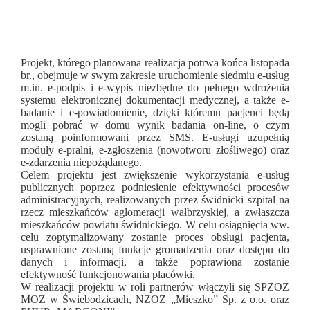
Projekt, którego planowana realizacja potrwa końca listopada
br., obejmuje w swym zakresie uruchomienie siedmiu e-usług
m.in. e-podpis i e-wypis niezbędne do pełnego wdrożenia
systemu elektronicznej dokumentacji medycznej, a także e-
badanie i e-powiadomienie, dzięki któremu pacjenci będą
mogli pobrać w domu wynik badania on-line, o czym
zostaną poinformowani przez SMS. E-usługi uzupełnią
moduły e-pralni, e-zgłoszenia (nowotworu złośliwego) oraz
e-zdarzenia niepożądanego.
Celem projektu jest zwiększenie wykorzystania e-usług
publicznych poprzez podniesienie efektywności procesów
administracyjnych, realizowanych przez świdnicki szpital na
rzecz mieszkańców aglomeracji wałbrzyskiej, a zwłaszcza
mieszkańców powiatu świdnickiego. W celu osiągnięcia ww.
celu zoptymalizowany zostanie proces obsługi pacjenta,
usprawnione zostaną funkcje gromadzenia oraz dostępu do
danych i informacji, a także poprawiona zostanie
efektywność funkcjonowania placówki.
W realizacji projektu w roli partnerów włączyli się SPZOZ
MOZ w Świebodzicach, NZOZ „Mieszko” Sp. z o.o. oraz