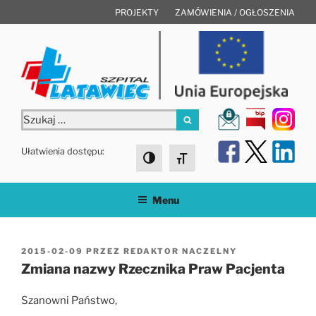
Przejdź
PROJEKTY
ZAMÓWIENIA / OGŁOSZENIA
do
treści
Szukaj:
Szukaj
Ułatwienia dostępu:
Toggle High Contrast
Toggle Font size
Menu
OPUBLIKOWANE
2015-02-09
PRZEZ
REDAKTOR NACZELNY
W
Zmiana nazwy Rzecznika Praw Pacjenta
Szanowni Państwo,