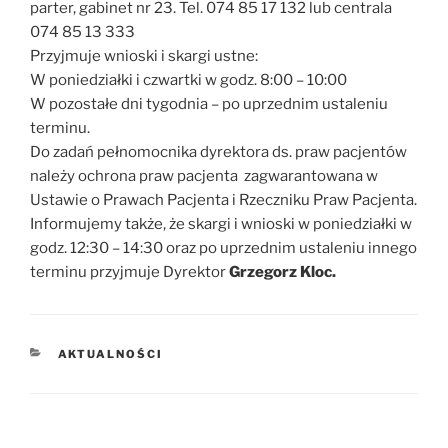
parter, gabinet nr 23. Tel. 074 85 17 132 lub centrala
074 85 13 333
Przyjmuje wnioski i skargi ustne:
W poniedziałki i czwartki w godz. 8:00 – 10:00
W pozostałe dni tygodnia – po uprzednim ustaleniu
terminu.
Do zadań pełnomocnika dyrektora ds. praw pacjentów
należy ochrona praw pacjenta zagwarantowana w
Ustawie o Prawach Pacjenta i Rzeczniku Praw Pacjenta.
Informujemy także, że skargi i wnioski w poniedziałki w
godz. 12:30 – 14:30 oraz po uprzednim ustaleniu innego
terminu przyjmuje Dyrektor
Grzegorz Kloc.
KATEGORIE
AKTUALNOŚCI