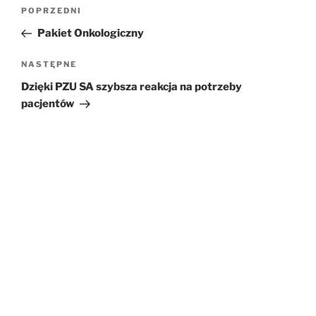
Nawigacja
POPRZEDNI
Poprzedni
wpisu
wpis
Pakiet Onkologiczny
NASTĘPNE
Następny
wpis
Dzięki PZU SA szybsza reakcja na potrzeby
pacjentów