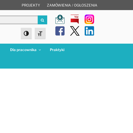
PROJEKTY
ZAMÓWIENIA / OGŁOSZENIA
Szukaj
Toggle High Contrast
Toggle Font size
a
Dla pracownika
Praktyki