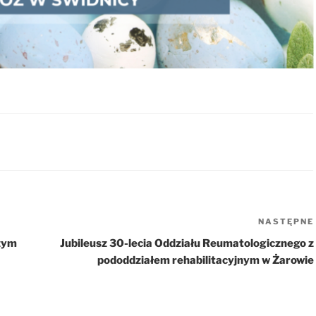
NASTĘPNE
zym
Jubileusz 30-lecia Oddziału Reumatologicznego z
pododdziałem rehabilitacyjnym w Żarowie