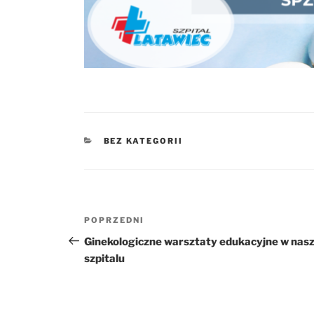
KATEGORIE
BEZ KATEGORII
Nawigacja
POPRZEDNI
Poprzedni
wpisu
wpis
Ginekologiczne warsztaty edukacyjne w nas
szpitalu