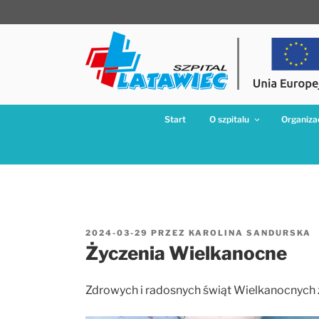
Przejdź
do
treści
Start
O szpitalu
Organizac
OPUBLIKOWANE
2024-03-29
PRZEZ
KAROLINA SANDURSKA
W
Życzenia Wielkanocne
Zdrowych i radosnych świąt Wielkanocnych