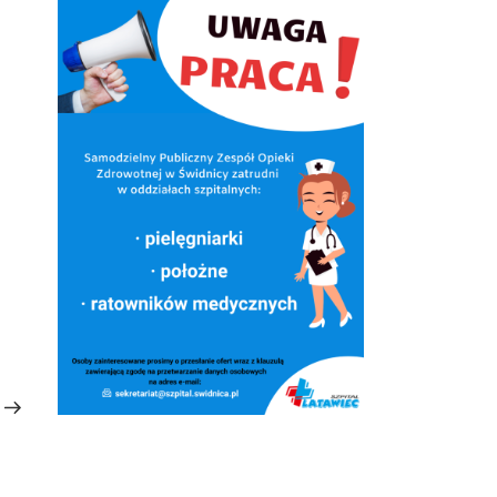
Następny
wpis